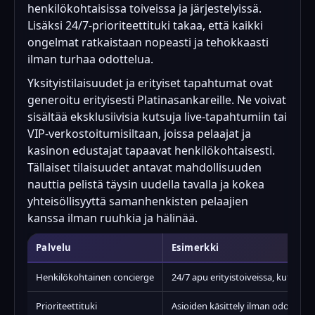
henkilökohtaisissa toiveissa ja järjestelyissä.
Lisäksi 24/7-prioriteettituki takaa, että kaikki
ongelmat ratkaistaan nopeasti ja tehokkaasti
ilman turhaa odottelua.
Yksityistilaisuudet ja erityiset tapahtumat ovat
generoitu erityisesti Platinasankareille. Ne voivat
sisältää eksklusiivisia kutsuja live-tapahtumiin tai
VIP-verkostoitumisiltaan, joissa pelaajat ja
kasinon edustajat tapaavat henkilökohtaisesti.
Tällaiset tilaisuudet antavat mahdollisuuden
nauttia pelistä täysin uudella tavalla ja kokea
yhteisöllisyyttä samanhenkisten pelaajien
kanssa ilman ruuhkia ja hälinää.
Palvelu
Esimerkki
Henkilökohtainen concierge
24/7 apu erityistoiveissa, kuten n
Prioriteettituki
Asioiden käsittely ilman odotusaik