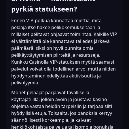
pyrkiä statukseen?
Ennen VIP-polkua kannattaa miettiä, mitä
pelaaja itse hakee pelikokemukseltaan ja
millaiset pelitavat ohjaavat toimintaa. Kaikille VIP
ei välttämättä ole kannattava tai edes järkevä
päämäärä, siksi on hyvä punnita omia
pelikäyttäytymisen piirteitä ja resursseja.
Kunkku Casinolla VIP-statuksen myötä saamasi
palvelut voivat olla todellinen arvo, mutta niiden
hyödyntäminen edellyttää aktiivisuutta ja
pelivolyymiä.
Monet pelaajat pärjäävät tavallisella
käyttäjätilillä, jolloin avoin ja joustava kasino-
ohjelma vastaa heidän tarpeisiin ja tarjoaa silti
hyödyllisiä etuja. Toisaalta, jos panoksia kertyy
säännöllisesti korkeampia, ja kaivaat
henkilökohtaista palvelua tai isompia bonuksia,