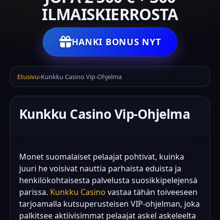
ILMAISKIERROSTA
HANKI BONUS NYT
Etusivu
›
Kunkku Casino Vip-Ohjelma
Kunkku Casino Vip-Ohjelma
Monet suomalaiset pelaajat pohtivat, kuinka
juuri he voisivat nauttia parhaista eduista ja
henkilökohtaisesta palvelusta suosikkipelejensä
parissa.
Kunkku Casino
vastaa tähän toiveeseen
tarjoamalla kutsuperusteisen VIP-ohjelman, joka
palkitsee aktiivisimmat pelaajat askel askeleelta