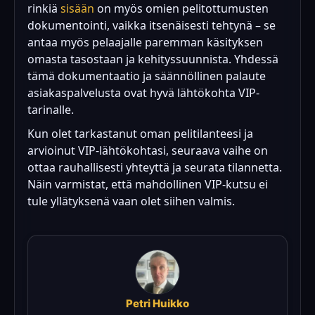
rinkiä
sisään
on myös omien pelitottumusten
dokumentointi, vaikka itsenäisesti tehtynä – se
antaa myös pelaajalle paremman käsityksen
omasta tasostaan ja kehityssuunnista. Yhdessä
tämä dokumentaatio ja säännöllinen palaute
asiakaspalvelusta ovat hyvä lähtökohta VIP-
tarinalle.
Kun olet tarkastanut oman pelitilanteesi ja
arvioinut VIP-lähtökohtasi, seuraava vaihe on
ottaa rauhallisesti yhteyttä ja seurata tilannetta.
Näin varmistat, että mahdollinen VIP-kutsu ei
tule yllätyksenä vaan olet siihen valmis.
Petri Huikko