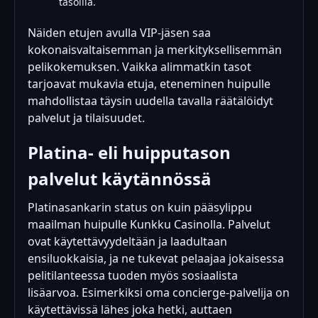
tasoilla.
Näiden etujen avulla VIP-jäsen saa
kokonaisvaltaisemman ja merkityksellisemmän
pelikokemuksen. Vaikka alimmatkin tasot
tarjoavat mukavia etuja, eteneminen huipulle
mahdollistaa täysin uudella tavalla räätälöidyt
palvelut ja tilaisuudet.
Platina- eli huipputason
palvelut käytännössä
Platinasankarin status on kuin pääsylippu
maailman huipulle Kunkku Casinolla. Palvelut
ovat käytettävyydeltään ja laadultaan
ensiluokkaisia, ja ne tukevat pelaajaa jokaisessa
pelitilanteessa tuoden myös sosiaalista
lisäarvoa. Esimerkiksi oma concierge-palvelija on
käytettävissä lähes joka hetki, auttaen