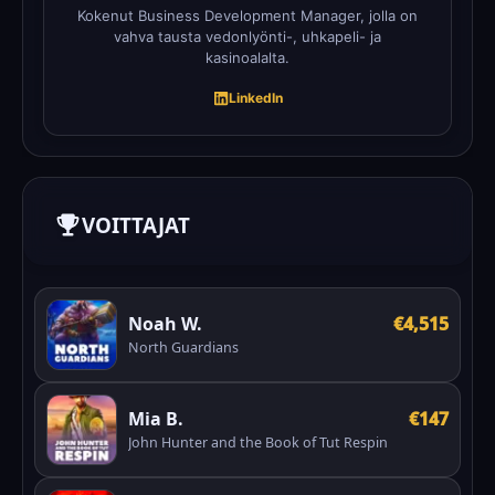
Kokenut Business Development Manager, jolla on
vahva tausta vedonlyönti-, uhkapeli- ja
kasinoalalta.
LinkedIn
VOITTAJAT
Noah W.
€4,515
North Guardians
Mia B.
€147
John Hunter and the Book of Tut Respin