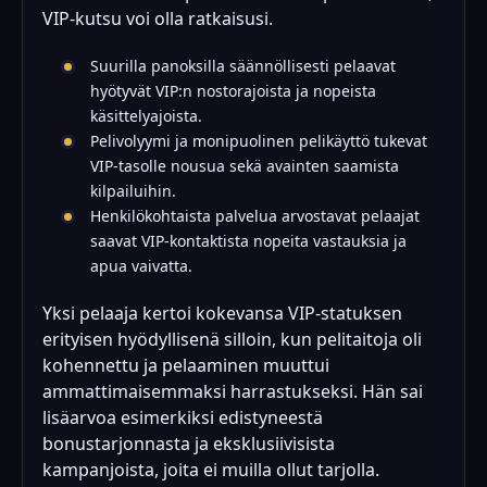
VIP-kutsu voi olla ratkaisusi.
Suurilla panoksilla säännöllisesti pelaavat
hyötyvät VIP:n nostorajoista ja nopeista
käsittelyajoista.
Pelivolyymi ja monipuolinen pelikäyttö tukevat
VIP-tasolle nousua sekä avainten saamista
kilpailuihin.
Henkilökohtaista palvelua arvostavat pelaajat
saavat VIP-kontaktista nopeita vastauksia ja
apua vaivatta.
Yksi pelaaja kertoi kokevansa VIP-statuksen
erityisen hyödyllisenä silloin, kun pelitaitoja oli
kohennettu ja pelaaminen muuttui
ammattimaisemmaksi harrastukseksi. Hän sai
lisäarvoa esimerkiksi edistyneestä
bonustarjonnasta ja eksklusiivisista
kampanjoista, joita ei muilla ollut tarjolla.