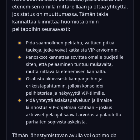
etenemisen omilla mittareillaan ja ottaa yhteyttä,
jos status on muuttumassa. Tämän takia
kannattaa kiinnittää huomiota omiin
pelitapoihin seuraavasti:
Pidä säännöllinen pelitahti, välttäen pitkiä
taukoja, jotka voivat katkaista VIP-arvioinnin.
Panoskoot kannattaa sovittaa omalle budjetille
siten, että pelaaminen tuntuu mukavalta,
mutta riittävältä etenemisen kannalta.
Osallistu aktiivisesti kampanjoihin ja
erikoistapahtumiin, jolloin konsolidoi
pelihistoriaa ja näkyvyyttä VIP-tiimille.
Pidä yhteyttä asiakaspalveluun ja ilmaise
kiinnostus VIP-ohjelmaa kohtaan – joskus
aktiiviset pelaajat saavat arvokasta palautetta
parhaiten sopivista askelista.
Tämän lähestymistavan avulla voi optimoida