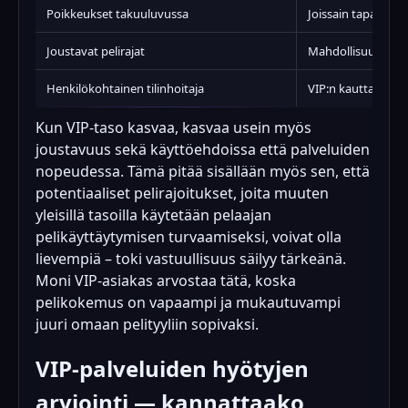
Poikkeukset takuuluvussa
Joissain tapauksis
Joustavat pelirajat
Mahdollisuus asett
Henkilökohtainen tilinhoitaja
VIP:n kautta peliti
Kun VIP-taso kasvaa, kasvaa usein myös
joustavuus sekä käyttöehdoissa että palveluiden
nopeudessa. Tämä pitää sisällään myös sen, että
potentiaaliset pelirajoitukset, joita muuten
yleisillä tasoilla käytetään pelaajan
pelikäyttäytymisen turvaamiseksi, voivat olla
lievempiä – toki vastuullisuus säilyy tärkeänä.
Moni VIP-asiakas arvostaa tätä, koska
pelikokemus on vapaampi ja mukautuvampi
juuri omaan pelityyliin sopivaksi.
VIP-palveluiden hyötyjen
arviointi — kannattaako