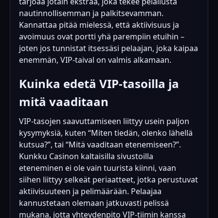
tarjoaa jotain ekstraa, joka tekee pelailusta
nautinnollisemman ja palkitsevamman.
Kannattaa pitää mielessä, että aktiivisuus ja
avoimuus ovat portti yhä parempiin etuihin –
joten jos tunnistat itsessäsi pelaajan, joka kaipaa
enemmän, VIP-taival on valmis alkamaan.
Kuinka edetä VIP-tasoilla ja
mitä vaaditaan
VIP-tasojen saavuttamiseen liittyy usein paljon
kysymyksiä, kuten “Miten tiedän, olenko lähellä
kutsua?”, tai “Mitä vaaditaan etenemiseen?”.
Kunkku Casinon kaltaisilla sivustoilla
eteneminen ei ole vain tuurista kiinni, vaan
siihen liittyy selkeät periaatteet, jotka perustuvat
aktiivisuuteen ja pelimäärään. Pelaajaa
kannustetaan olemaan jatkuvasti pelissä
mukana, jotta yhteydenpito VIP-tiimin kanssa