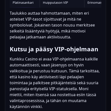
Platinasankari
Huipputason VIP
Erinomaisia palv
Taulukko auttaa hahmottamaan, miten eri
asteiset VIP-tasot sijoittuvat ja mitä ne
symboloivat. Jokainen tason nousu merkitsee
selkeitä lisääntyviä hyötyjä, mikä motivoi
pelaajaa jatkamaan aktiivisuutta.
Kutsu ja pääsy VIP-ohjelmaan
Kunkku Casino ei avaa VIP-ohjelmaansa kaikille
automaattisesti, vaan jäsenyys on hyvin
valikoitua ja perustuu kutsuun. Tämä tarkoittaa,
että kasino käy aktiivisesti läpi pelaajien
toimintaa ja palkitsee pitkäjänteisiä sekä suuria
panostajia erityisellä VIP-statuksella. Moni
miettii, miten itsensä saa nostettua esiin tässä
valintaprosessissa, ja tähän on muutama
käytännön vinkki.