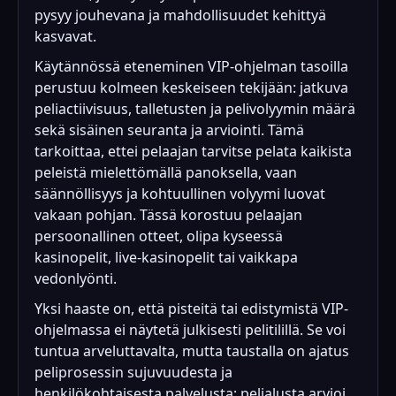
pysyy jouhevana ja mahdollisuudet kehittyä
kasvavat.
Käytännössä eteneminen VIP-ohjelman tasoilla
perustuu kolmeen keskeiseen tekijään: jatkuva
peliactiivisuus, talletusten ja pelivolyymin määrä
sekä sisäinen seuranta ja arviointi. Tämä
tarkoittaa, ettei pelaajan tarvitse pelata kaikista
peleistä mielettömällä panoksella, vaan
säännöllisyys ja kohtuullinen volyymi luovat
vakaan pohjan. Tässä korostuu pelaajan
persoonallinen otteet, olipa kyseessä
kasinopelit, live-kasinopelit tai vaikkapa
vedonlyönti.
Yksi haaste on, että pisteitä tai edistymistä VIP-
ohjelmassa ei näytetä julkisesti pelitilillä. Se voi
tuntua arveluttavalta, mutta taustalla on ajatus
peliprosessin sujuvuudesta ja
henkilökohtaisesta palvelusta; pelialusta arvioi