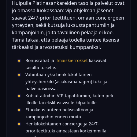
Huipulla Platinasankareiden tasolla palvelut ovat
jo omassa luokassaan: vip-ohjelman jäsenet
saavat 24/7-prioriteettituen, omaan conciergeen
yhteyden, sekä kutsuja luksustapahtumiin ja
kampanjoihin, joita tavallinen pelaaja ei koe.
Tämä takaa, että pelaaja todella tuntee itsensä
tärkeäksi ja arvostetuksi kumppaniksi.
Bonusrahat ja
ilmaiskierrokset
kasvavat
tasolta toiselle.
Vähintään yksi henkilökohtainen
yhteyshenkilö (asiakasmanageri) tuki- ja
palveluasioissa.
Kutsut aitoihin VIP-tapahtumiin, kuten peli-
illoille tai eksklusiivisille kilpailuille.
Etuoikeus uuteen pelisisältöön ja
kampanjoihin ennen muita.
Henkilökohtainen concierge ja 24/7-
prioriteettituki ainoastaan korkeimmilla