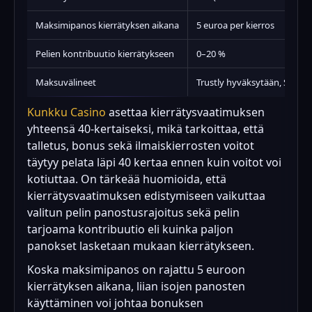
Maksimipanos kierrätyksen aikana
5 euroa per kierros
Pelien kontribuutio kierrätykseen
0–20 %
Maksuvälineet
Trustly hyväksytään, Skrill ja
Kunkku Casino
asettaa kierrätysvaatimuksen
yhteensä 40-kertaiseksi, mikä tarkoittaa, että
talletus, bonus sekä ilmaiskierrosten voitot
täytyy pelata läpi 40 kertaa ennen kuin voitot voi
kotiuttaa. On tärkeää huomioida, että
kierrätysvaatimuksen edistymiseen vaikuttaa
valitun pelin panostusrajoitus sekä pelin
tarjoama kontribuutio eli kuinka paljon
panokset lasketaan mukaan kierrätykseen.
Koska maksimipanos on rajattu 5 euroon
kierrätyksen aikana, liian isojen panosten
käyttäminen voi johtaa bonuksen