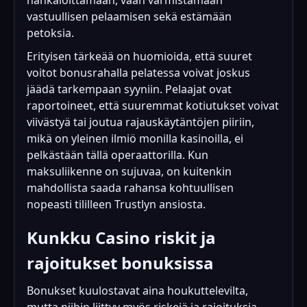
vastuullisen pelaamisen sekä estämään
petoksia.
Erityisen tärkeää on huomioida, että suuret
voitot bonusrahalla pelatessa voivat joskus
jäädä tarkempaan syyniin. Pelaajat ovat
raportoineet, että suuremmat kotiutukset voivat
viivästyä tai joutua rajauskäytäntöjen piiriin,
mikä on yleinen ilmiö monilla kasinoilla, ei
pelkästään tällä operaattorilla. Kun
maksuliikenne on sujuvaa, on kuitenkin
mahdollista saada rahansa kohtuullisen
nopeasti tililleen Trustlyn ansiosta.
Kunkku Casino riskit ja
rajoitukset bonuksissa
Bonukset kuulostavat aina houkuttelevilta,
mutta niihin liittyy myös riskejä ja rajoituksia,