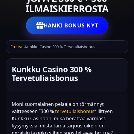
ILMAISKIERROSTA
HANKI BONUS NYT
Etusivu
›
Kunkku Casino 300 % Tervetuliaisbonus
Kunkku Casino 300 %
Tervetuliaisbonus
Moni suomalainen pelaaja on törmännyt
väitteeseen ”300 %
tervetuliaisbonus
” liittyen
Kunkku Casinoon, mikä herättää varmasti
kysymyksiä: mistä tämä tarjous oikein on
peräisin ja onko siihen suositeltavaa tarttua?