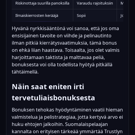
Riskinottaja suurilla panoksilla
Varaudu rajoituksiin
Maksimip
Ilmaiskierrosten kerääjä
Sopii
Jos ilma
Hyvänä nyrkkisääntönä voi sanoa, että jos oma
ensisijainen tavoite on viihde ja pelinautinto
ilman pitkiä kierrätysvaatimuksia, tämä bonus
on ehkä liian haastava. Toisaalta, jos olet valmis
harjoittamaan taktista ja malttavaa peliä,
bonuksesta voi olla todellista hyötyä pitkällä
tähtäimellä.
Näin saat eniten irti
tervetuliaisbonuksesta
Bonuksen tehokas hyödyntäminen vaatii hieman
valmistelua ja pelistrategiaa, jotta kertyvä arvo ei
huku ehtojen jalkoihin. Suomalaispelaajan
kannalta on erityisen tärkeää ymmärtää Trustlyn