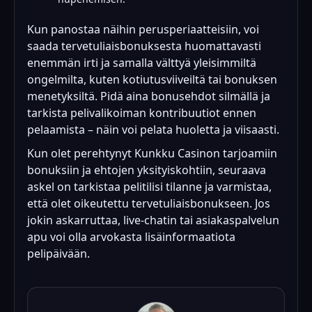
Kun panostaa näihin perusperiaatteisiin, voi
saada tervetuliaisbonuksesta huomattavasti
enemmän irti ja samalla välttyä yleisimmiltä
ongelmilta, kuten kotiutusviiveiltä tai bonuksen
menetyksiltä. Pidä aina bonusehdot silmällä ja
tarkista pelivalikoiman kontribuutiot ennen
pelaamista – näin voi pelata huoletta ja viisaasti.
Kun olet perehtynyt Kunkku Casinon tarjoamiin
bonuksiin ja ehtojen yksityiskohtiin, seuraava
askel on tarkistaa pelitilisi tilanne ja varmistaa,
että olet oikeutettu tervetuliaisbonukseen. Jos
jokin askarruttaa, live-chatin tai asiakaspalvelun
apu voi olla arvokasta lisäinformaatiota
pelipäivään.