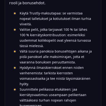
rooli ja bonusehdot.
Käytä Trustly-maksutapaa: se varmistaa
nopeat talletukset ja kotiutukset ilman turhia
viiveitä.
Valitse pelit, jotka tarjoavat 100 % tai lähes
100 % kierrätyskontribuution: esimerkiksi
uudemmat kolikkopelit ovat yleensä turvassa
tässä mielessä.
Vältä suuria panoksia bonusehtojen aikana ja
pidä panokset alle maksimirajan, jotta et
vaaranna bonuksen peruuttamista.
Hyödynnä ilmaiskierrokset ennen niiden
vanhenemista: tarkista kierrosten
voimassaoloaika ja tee niistä täysimääräinen
hyöty.
Suunnittele pelikassa etukäteen: jaa
kierrätysvaatimus useampaan pelikertaan
välttääksesi turhan nopean rahojen
hupenemisen.