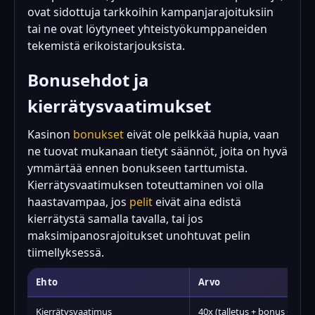
ovat sidottuja tarkkoihin kampanjarajoituksiin
tai ne ovat löytyneet yhteistyökumppaneiden
tekemistä erikoistarjouksista.
Bonusehdot ja
kierrätysvaatimukset
Kasinon
bonukset
eivät ole pelkkää hupia, vaan
ne tuovat mukanaan tietyt säännöt, joita on hyvä
ymmärtää ennen bonukseen tarttumista.
Kierrätysvaatimuksen toteuttaminen voi olla
haastavampaa, jos
pelit
eivät aina edistä
kierrätystä samalla tavalla, tai jos
maksimipanosrajoitukset unohtuvat pelin
tiimellyksessä.
Ehto
Arvo
Kierrätysvaatimus
40x (talletus + bonus + ilmai