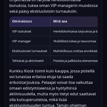
bonuksia, tukea oman VIP-managerin muodossa
sekä pääsy eksklusiivisiin turnauksiin.
Ominaisuus
Mitä saa
VIP-statukset
Henkilökohtaisia tarjouksia ja bonuks
VIP-manager
Yksilöllistä tukea ja neuvontaa
Eksklusiiviset turnaukset
Mahdollisuus voittaa arvokkaita palki
Tehtävät ja aktiviteetit
Pisteitä ja palkkioita etenemiseen
Kunkku Kiosk toimii kuin kauppa, jossa pisteillä
voi lunastaa erilaisia etuja tai saada
erikoistarjouksia. Pelaajat voivat itse vaikuttaa
omaan edistymiseensä ja hyötyihinsä
aktiivisuudella, mutta myös tietyt edut saattavat
olla kutsuperusteisia, mikä lisää
eksklusiivisuuden tuntua. Tämän ohjelman