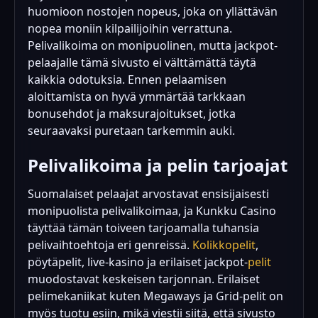
huomioon nostojen nopeus, joka on yllättävän
nopea moniin kilpailijoihin verrattuna.
Pelivalikoima on monipuolinen, mutta jackpot-
pelaajalle tämä sivusto ei välttämättä täytä
kaikkia odotuksia. Ennen pelaamisen
aloittamista on hyvä ymmärtää tarkkaan
bonusehdot ja maksurajoitukset, jotka
seuraavaksi puretaan tarkemmin auki.
Pelivalikoima ja pelin tarjoajat
Suomalaiset pelaajat arvostavat ensisijaisesti
monipuolista pelivalikoimaa, ja Kunkku Casino
täyttää tämän toiveen tarjoamalla tuhansia
pelivaihtoehtoja eri genreissä.
Kolikkopelit
,
pöytäpelit, live-kasino ja erilaiset jackpot-
pelit
muodostavat keskeisen tarjonnan. Erilaiset
pelimekaniikat kuten Megaways ja Grid-pelit on
myös tuotu esiin, mikä viestii siitä, että sivusto