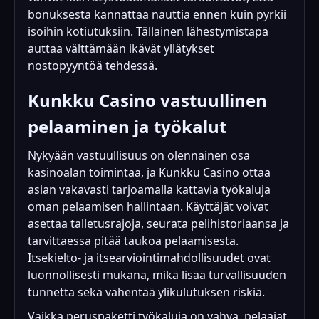
bonuksesta kannattaa nauttia ennen kuin pyrkii
isoihin kotiutuksiin. Tällainen lähestymistapa
auttaa välttämään ikävät yllätykset
nostopyyntöä tehdessä.
Kunkku Casino vastuullinen
pelaaminen ja työkalut
Nykyään vastuullisuus on olennainen osa
kasinoalan toimintaa, ja Kunkku Casino ottaa
asian vakavasti tarjoamalla kattavia työkaluja
oman pelaamisen hallintaan. Käyttäjät voivat
asettaa talletusrajoja, seurata pelihistoriaansa ja
tarvittaessa pitää taukoa pelaamisesta.
Itsekielto- ja itsearviointimahdollisuudet ovat
luonnollisesti mukana, mikä lisää turvallisuuden
tunnetta sekä vähentää ylikulutuksen riskiä.
Vaikka peruspaketti työkaluja on vahva, pelaajat