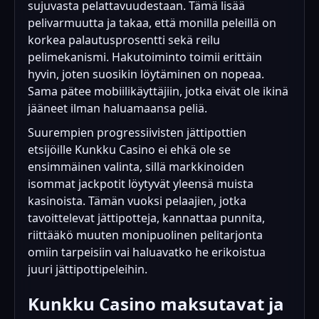
sujuvasta pelattavuudestaan. Tämä lisää
pelivarmuutta ja takaa, että monilla peleillä on
korkea palautusprosentti sekä reilu
pelimekanismi. Hakutoiminto toimii erittäin
hyvin, joten suosikin löytäminen on nopeaa.
Sama pätee mobiilikäyttäjiin, jotka eivät ole ikinä
jääneet ilman haluamaansa peliä.
Suurempien progressiivisten jättipottien
etsijöille Kunkku Casino ei ehkä ole se
ensimmäinen valinta, sillä markkinoiden
isommat jackpotit löytyvät yleensä muista
kasinoista. Tämän vuoksi pelaajien, jotka
tavoittelevat jättipotteja, kannattaa punnita,
riittääkö muuten monipuolinen pelitarjonta
omiin tarpeisiin vai haluavatko he erikoistua
juuri jättipottipeleihin.
Kunkku Casino maksutavat ja