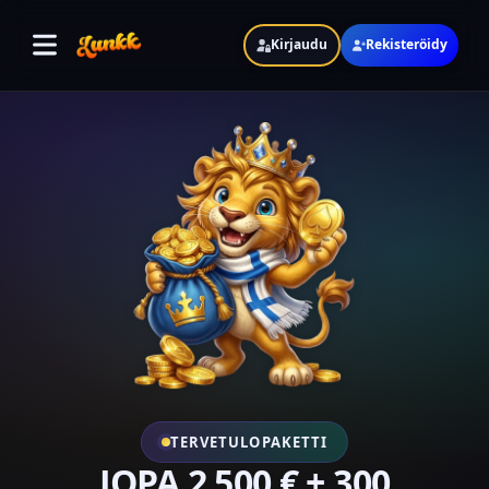
Kirjaudu
Rekisteröidy
Valikko
Pelit
Kirjaudu
Rekisteröinti
Sovellus
Kotiutus
Bonukset
TERVETULOPAKETTI
JOPA 2 500 € + 300