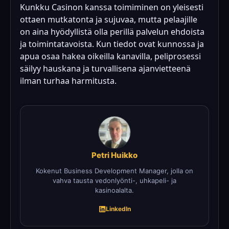
Kunkku Casinon kanssa toimiminen on yleisesti
ottaen mutkatonta ja sujuvaa, mutta pelaajille
on aina hyödyllistä olla perillä palvelun ehdoista
ja toimintatavoista. Kun tiedot ovat kunnossa ja
apua osaa hakea oikeilla kanavilla, peliprosessi
säilyy hauskana ja turvallisena ajanvietteenä
ilman turhaa harmitusta.
Petri Huikko
Kokenut Business Development Manager, jolla on
vahva tausta vedonlyönti-, uhkapeli- ja
kasinoalalta.
LinkedIn