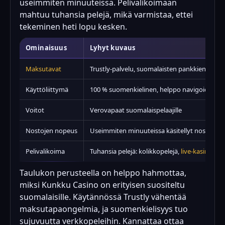
useimmiten minuuteissa. Pelivalikoimaan
mahtuu tuhansia pelejä, mikä varmistaa, ettei
tekeminen heti lopu kesken.
Ominaisuus
Lyhyt kuvaus
Maksutavat
Trustly-palvelu, suomalaisten pankkien kautt
Käyttöliittymä
100 % suomenkielinen, helppo navigoida
Voitot
Verovapaat suomalaispelaajille
Nostojen nopeus
Useimmiten minuuteissa käsitellyt nostot
Pelivalikoima
Tuhansia pelejä: kolikkopelejä,
live-kasino
ja p
Taulukon perusteella on helppo hahmottaa,
miksi Kunkku Casino on erityisen suositeltu
suomalaisille. Käytännössä Trustly vähentää
maksutapaongelmia, ja suomenkielisyys tuo
sujuvuutta verkkopeleihin. Kannattaa ottaa