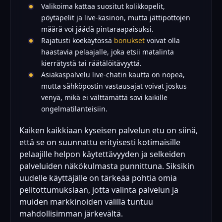
Valikoima kattaa suositut kolikkopelit,
pöytäpelit ja live-kasinon, mutta jättipottojen
määrä voi jäädä pintaraapaisuksi.
Rajatusti koekäytössä
bonukset
voivat olla
haastavia pelaajalle, joka etsii matalinta
kierrätystä tai räätälöitävyyttä.
Asiakaspalvelu live-chatin kautta on nopea,
mutta sähköpostin vastausajat voivat joskus
venyä, mikä ei välttämättä sovi kaikille
ongelmatilanteisiin.
Kaiken kaikkiaan kyseisen palvelun etu on siinä,
että se on suunnattu erityisesti kotimaisille
pelaajille helpon käytettävyyden ja selkeiden
palveluiden näkökulmasta punnittuna. Siksikin
uudelle käyttäjälle on tärkeää pohtia omia
pelitottumuksiaan, jotta valinta palvelun ja
muiden markkinoiden välillä tuntuu
mahdollisimman järkevältä.