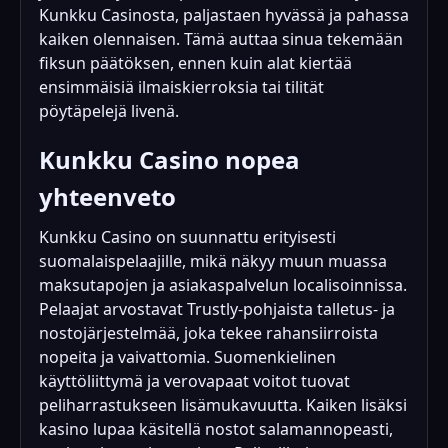
Kunkku Casinosta, paljastaen hyvässä ja pahassa
kaiken olennaisen. Tämä auttaa sinua tekemään
fiksun päätöksen, ennen kuin alat kiertää
ensimmäisiä ilmaiskierroksia tai tilität
pöytäpelejä livenä.
Kunkku Casino nopea
yhteenveto
Kunkku Casino on suunnattu erityisesti
suomalaispelaajille, mikä näkyy muun muassa
maksutapojen ja asiakaspalvelun localisoinnissa.
Pelaajat arvostavat Trustly-pohjaista talletus- ja
nostojärjestelmää, joka tekee rahansiirroista
nopeita ja vaivattomia. Suomenkielinen
käyttöliittymä ja verovapaat voitot tuovat
peliharrastukseen lisämukavuutta. Kaiken lisäksi
kasino lupaa käsitellä nostot salamannopeasti,