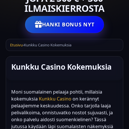
ILMAISKIERROSTA
HANKI BONUS NYT
Etusivu
›
Kunkku Casino Kokemuksia
Kunkku Casino Kokemuksia
Moni suomalainen pelaaja pohtii, millaisia
kokemuksia
Kunkku Casino
on kerännyt
pelaajiemme keskuudessa. Onko tarjolla laaja
pelivalikoima, onnistuvatko nostot sujuvasti, ja
onko palvelu aidosti suomenkielinen? Tässä
jutussa käydään läpi suomalaisten näkemyksiä