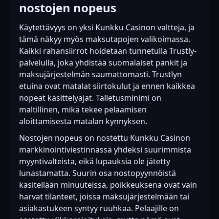
nostojen nopeus
Käytettävyys on yksi Kunkku Casinon valtteja, ja
tämä näkyy myös maksutapojen valikoimassa.
Kaikki rahansiirrot hoidetaan tunnetulla Trustly-
palvelulla, joka yhdistää suomalaiset pankit ja
maksujärjestelmän saumattomasti. Trustlyn
etuina ovat matalat siirtokulut ja ennen kaikkea
nopeat käsittelyajat. Talletusminimi on
maltillinen, mikä tekee pelaamisen
aloittamisesta matalan kynnyksen.
Nostojen nopeus on nostettu Kunkku Casinon
markkinointiviestinnässä yhdeksi suurimmista
myyntivalteista, eikä lupauksia ole jätetty
lunastamatta. Suurin osa nostopyynnöistä
käsitellään minuuteissa, poikkeuksena ovat vain
harvat tilanteet, joissa maksujärjestelmään tai
asiakastukeen syntyy ruuhkaa. Pelaajille on