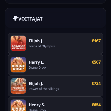
VOITTAJAT
Elijah J.
€167
Forge of Olympus
Harry L.
€507
Divine Drop
Elijah J.
€734
Power of the Vikings
Henry S.
€654
Divine Drop