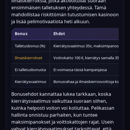
ilmaiskierroksia, jotka aktivoituvat suoraan
ensimmäisen talletuksen yhteydessä. Tämä
mahdollistaa riskittömän tutustumisen kasinoon
ja lisää pelimotivaatiota heti alkuun.
Bonus
Ehdot
Talletusbonus (%)
Kierrätysvaatimus 35x, maksimipanos 5 € ki
Ilmaiskierrokset
Voittokatto 100 €, kierrätys samalla 35x vaa
Ei talletusbonusta
Ei voimassa tässä kampanjassa
Kierrätysvaatimus
Bonusrahaa ja ilmaiskierrosvoittoja koskee 3
Bonusehdot kannattaa lukea tarkkaan, koska
kierrätysvaatimus vaikuttaa suoraan siihen,
kuinka helposti voiton voi kotiuttaa. Pelikassan
hallinta onnistuu parhaiten, kun tuntee
maksimipanokset ja voittokattojen rajat. Usein
vahvat kierrätysvaatimukset tarkoittavat, että