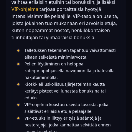
vaihtaa erilaisiin etuihin tai bonuksiin, ja lisäksi
VIP-ohjelma
tarjoaa portaittaisia hyötyjä
intensiivisimmille pelaajille. VIP-tasoja on useita,
joista jokainen tuo mukanaan eri arvoisia etuja,
kuten nopeammat nostot, henkilökohtaisen
tilinhoitajan tai ylimääräisiä bonuksia.
Talletuksen tekeminen tapahtuu vaivattomasti
alkaen selkeästä minimiarvosta.
Pelien löytäminen on helppoa
kategoriapohjaisella navigoinnilla ja kätevällä
hakutoiminnolla.
Kioski- eli uskollisuusjärjestelmän kautta
kerätyt pisteet voi lunastaa bonuksina tai
eduiksi.
VIP-ohjelma koostuu useista tasoista, jotka
sisältävät erilaisia etuja pelaajalle.
VIP-etuuksiin liittyy erityisiä sääntöjä ja
nostorajoja, jotka kannattaa selvittää ennen
tason tavoittelua.