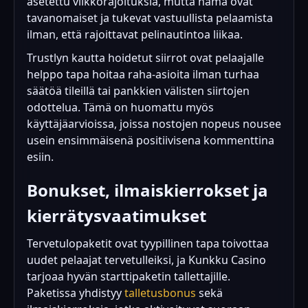
asetettu viikkorajoituksia, mutta nämä ovat
tavanomaiset ja tukevat vastuullista pelaamista
ilman, että rajoittavat pelinautintoa liikaa.
Trustlyn kautta hoidetut siirrot ovat pelaajalle
helppo tapa hoitaa raha-asioita ilman turhaa
säätöä tileillä tai pankkien välisten siirtojen
odottelua. Tämä on huomattu myös
käyttäjäarvioissa, joissa nostojen nopeus nousee
usein ensimmäisenä positiivisena kommenttina
esiin.
Bonukset, ilmaiskierrokset ja
kierrätysvaatimukset
Tervetulopaketit ovat tyypillinen tapa toivottaa
uudet pelaajat tervetulleiksi, ja Kunkku Casino
tarjoaa hyvän starttipaketin tallettajille.
Paketissa yhdistyy
talletusbonus
sekä