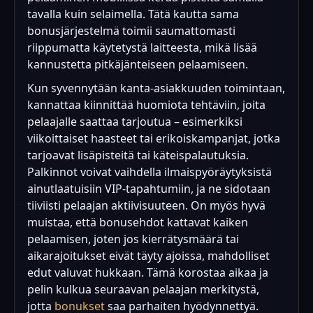
tavalla kuin selaimella. Tätä kautta sama
bonusjärjestelmä toimii saumattomasti
riippumatta käytetystä laitteesta, mikä lisää
kannustetta pitkäjänteiseen pelaamiseen.
Kun syvennytään kanta-asiakkuuden toimintaan,
kannattaa kiinnittää huomiota tehtäviin, joita
pelaajalle saattaa tarjoutua – esimerkiksi
viikoittaiset haasteet tai erikoiskampanjat, jotka
tarjoavat lisäpisteitä tai käteispalautuksia.
Palkinnot voivat vaihdella ilmaispyöräytyksistä
ainutlaatuisiin VIP-tapahtumiin, ja ne sidotaan
tiiviisti pelaajan aktiivisuuteen. On myös hyvä
muistaa, että bonusehdot kattavat kaiken
pelaamisen, joten jos kierrätysmäärä tai
aikarajoitukset eivät täyty ajoissa, mahdolliset
edut valuvat hukkaan. Tämä korostaa aikaa ja
pelin kulkua seuraavan pelaajan merkitystä,
jotta
bonukset
saa parhaiten hyödynnettyä.