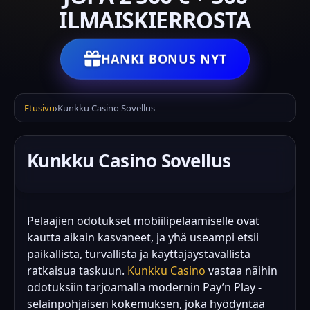
ILMAISKIERROSTA
HANKI BONUS NYT
Etusivu
›
Kunkku Casino Sovellus
Kunkku Casino Sovellus
Pelaajien odotukset mobiilipelaamiselle ovat
kautta aikain kasvaneet, ja yhä useampi etsii
paikallista, turvallista ja käyttäjäystävällistä
ratkaisua taskuun.
Kunkku Casino
vastaa näihin
odotuksiin tarjoamalla modernin Pay’n Play -
selainpohjaisen kokemuksen, joka hyödyntää