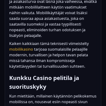
ja asiakasturva ovat läsnä joka vaiheessa, eivätkä
mitkään mobiililaitteen käytön vaatimukset
näihin vaikuta. Mobiilikäyttäjät voivat lisäksi
saada suoraa apua asiakastuesta, joka on
saatavilla suomeksi ja vastaa tyypillisesti
nopeasti, eliminoiden turhan odotuksen ja
lisätyön pelaajalle.
Kaiken kaikkiaan tämä teknisesti viimeistelty
mobiilikasino
tarjoaa suomalaisille pelaajille
modernin, turvallisen ja helpon tavan pelata
missä tahansa ilman kompromisseja
käytettävyyden tai turvallisuuden suhteen.
Kunkku Casino pelitila ja
suorituskyky
Kun mietitään, millainen käytännön pelikokemus
mobiilissa on, nousevat esiin nopeasti sivun