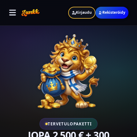
Kirjaudu
Rekisteröidy
Valikko
Pelit
Kirjaudu
Rekisteröinti
Sovellus
Kotiutus
Bonukset
TERVETULOPAKETTI
JOPA 2 500 € + 300