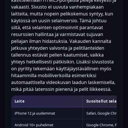
vakaasti. Sivusto ei uuvuta vanhempiakaan
laitteita, mutta nopein pelikokemus syntyy, kun
käytössä on uusin selainversio. Tämä johtuu
siitä, että selainten optimoinnit parantavat
resurssien hallintaa ja varmistavat sujuvan
peliajan ilman hidastuksia. Vakauden kannalta
jatkuva yhteyden valvonta ja pelitilanteiden
tallennus estävät pelien kaatumiset, vaikka
yhteys hetkellisesti pätkisikin. Lisäksi sivustosta
on pyritty tekemään käyttäjäystävällinen myös
hitaammilla mobiiliverkoilla esimerkiksi
automaattisella videokuvan laadun laskemisella,
mikä pitää latenssin pienenä ja pelit liikkeessä.
Laite
Suositellut selaimet
iPhone 12 ja uudemmat
Safari, Google Chrome
Android 10+ puhelimet
Google Chrome, Firefox