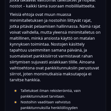
nostot – kaikki tämä suoraan mobiililaitteelta.
Yleisiä ehtoja ovat muun muassa
minimitalletuksen ja nostoihin liittyvät rajat,
jotka pitävät pelaamisen hallinnassa. Nämä rajat
voivat vaihdella, mutta yleensä minimitalletus on
maltillinen, minkä ansiosta käyttö on matalan
kynnyksen toimintaa. Nostojen käsittely
tapahtuu useimmiten samana päivänä, ja
suomalaiset pankkisiirrot varmistavat rahan
siirtymisen sujuvasti asiakkaan tilille. Ainoana
vaihtoehtona ovat pankkitunnuksiin perustuvat
siirrot, joten monimutkaisia maksutapoja ei
tarvitse hankkia.
Talletukset ilman rekisteröintiä, vain
pankkitunnukset tarvitaan.
Nostoihin vaaditaan vahvistus
pankkitunnuksilla henkilöllisyyden