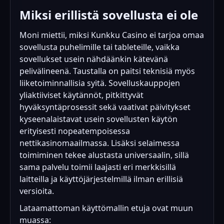
Miksi erillistä sovellusta ei ole
Moni miettii, miksi Kunkku Casino ei tarjoa omaa
sovellusta puhelimille tai tableteille, vaikka
sovellukset usein nähdäänkin kätevänä
pelivälineenä. Taustalla on paitsi teknisiä myös
liiketoiminnallisia syitä. Sovelluskauppojen
yliaktiiviset käytännöt, pitkittyvät
hyväksyntäprosessit sekä vaativat päivitykset
kyseenalaistavat usein sovellusten käytön
erityisesti nopeatempoisessa
nettikasinomaailmassa. Lisäksi selaimessa
toimiminen tekee alustasta universaalin, sillä
sama palvelu toimii laajasti eri merkkisillä
laitteilla ja käyttöjärjestelmillä ilman erillisiä
versioita.
Lataamattoman käyttömallin etuja ovat muun
muassa: