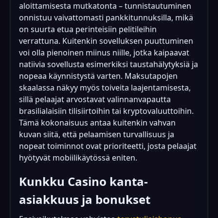
aloittamisesta mutkatonta – tunnistautuminen
onnistuu vaivattomasti pankkitunnuksilla, mikä
on suurta etua perinteisiin pelitileihin
verrattuna. Kuitenkin sovelluksen puuttuminen
voi olla pienoinen miinus niille, jotka kaipaavat
natiivia sovellusta esimerkiksi taustahälytyksiä ja
nopeaa käynnistystä varten. Maksutapojen
skaalassa näkyy myös toiveita laajentamisesta,
sillä pelaajat arvostavat valinnanvapautta
brasilialaisiin tilisiirtoihin tai kryptovaluuttoihin.
Tämä kokonaisuus antaa kuitenkin vahvan
kuvan siitä, että pelaamisen turvallisuus ja
nopeat toiminnot ovat prioriteetti, josta pelaajat
hyötyvät mobiilikäytössä eniten.
Kunkku Casino kanta-
asiakkuus ja bonukset