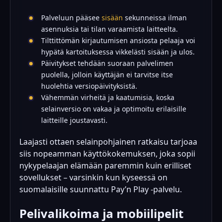
Palveluun pääsee
sisään
sekunneissa ilman
asennuksia tai tilan varaamista laitteelta.
Tilttittömän kirjautumisen ansiosta pelaaja voi
hypätä kartoituksessa vikkelästi sisään ja ulos.
Päivitykset tehdään suoraan palvelimen
puolella, jolloin käyttäjän ei tarvitse itse
huolehtia versiopäivityksistä.
Vähemmän virheitä ja kaatumisia, koska
selainversio on vakaa ja optimoitu erilaisille
laitteille joustavasti.
Laajasti ottaen selainpohjainen ratkaisu tarjoaa
siis nopeamman käyttökokemuksen, joka sopii
nykypelaajan elämään paremmin kuin erilliset
sovellukset – varsinkin kun kyseessä on
suomalaisille suunnattu Pay’n Play -palvelu.
Pelivalikoima ja mobiilipelit