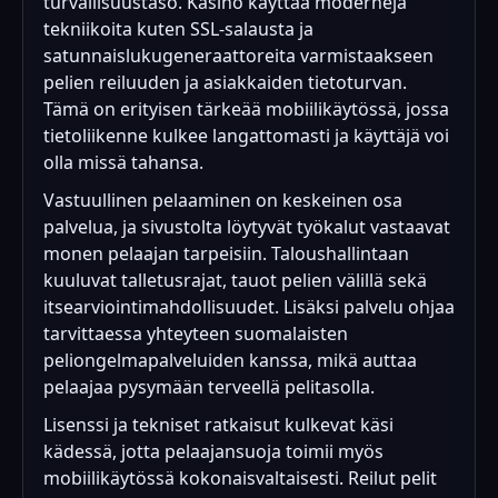
turvallisuustaso. Kasino käyttää moderneja
tekniikoita kuten SSL-salausta ja
satunnaislukugeneraattoreita varmistaakseen
pelien reiluuden ja asiakkaiden tietoturvan.
Tämä on erityisen tärkeää mobiilikäytössä, jossa
tietoliikenne kulkee langattomasti ja käyttäjä voi
olla missä tahansa.
Vastuullinen pelaaminen on keskeinen osa
palvelua, ja sivustolta löytyvät työkalut vastaavat
monen pelaajan tarpeisiin. Taloushallintaan
kuuluvat talletusrajat, tauot pelien välillä sekä
itsearviointimahdollisuudet. Lisäksi palvelu ohjaa
tarvittaessa yhteyteen suomalaisten
peliongelmapalveluiden kanssa, mikä auttaa
pelaajaa pysymään terveellä pelitasolla.
Lisenssi ja tekniset ratkaisut kulkevat käsi
kädessä, jotta pelaajansuoja toimii myös
mobiilikäytössä kokonaisvaltaisesti. Reilut pelit