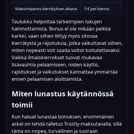
Maksimipanos kierrätyksen aikana
5 € per kierros
Taulukko helpottaa tärkeimpien lukujen
hahmottamista. Bonus ei ole mikään pelkkä
karkki, vaan siihen liittyy myös sitovaa
kierrätystä ja rajoituksia, jotka vaikuttavat siihen,
miten nopeasti voit saada voitot kotiutettavaksi.
Vaikka ilmaiskierrokset tuovat mukavaa
lisävauhtia pelaamiseen, niiden käyttö,
rajoitukset ja vaikutukset kannattaa ymmärtää
ennen pelaamisen aloittamista.
Miten lunastus käytännössä
toimii
Kun haluat lunastaa bonuksen, ensimmäinen
askel on tehdä talletus Trustly-maksutavalla, sillä
tämä on nopea, turvallinen ja suoraan