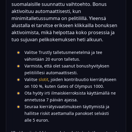
suomalaisille suunnattu vaihtoehto. Bonus
aktivoituu automaattisesti, kun
minimitalletussumma on pelitilillä. Yleensä
alustalla ei tarvitse erikseen klikkailla bonuksen
aktivoimista, mikä helpottaa koko prosessia ja
tuo sujuvan pelikokemuksen heti alkuun.
Valitse Trustly talletusmenetelmä ja tee
vähintään 20 euron talletus.
Varmista, että olet saanut bonushyvityksen
pelitilillesi automaattisesti.
Valitse
slotit
, joiden kontribuutio kierrätykseen
on 100 %, kuten Gates of Olympus 1000.
Ota hyöty irti ilmaiskierroksista käyttämällä ne
annetussa 7 päivän ajassa.
Seuraa kierrätysvaatimuksen täyttymistä ja
hallitse riskit asettamalla panokset selvästi
alle 5 euron.