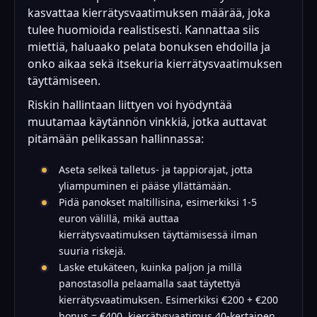
kasvattaa kierrätysvaatimuksen määrää, joka
tulee huomioida realistisesti. Kannattaa siis
miettiä, haluaako pelata bonuksen ehdoilla ja
onko aikaa sekä itsekuria kierrätysvaatimuksen
täyttämiseen.
Riskin hallintaan liittyen voi hyödyntää
muutamaa käytännön vinkkiä, jotka auttavat
pitämään pelikassan hallinnassa:
Aseta selkeä talletus- ja tappiorajat, jotta
yliampuminen ei pääse yllättämään.
Pidä panokset maltillisina, esimerkiksi 1-5
euron välillä, mikä auttaa
kierrätysvaatimuksen täyttämisessä ilman
suuria riskejä.
Laske etukäteen, kuinka paljon ja millä
panostasolla pelaamalla saat täytettyä
kierrätysvaatimuksen. Esimerkiksi €200 + €200
bonus = €400, kierrätysvaatimus 40-kertainen