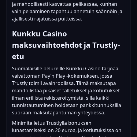
ja mahdollisesti kasvattaa pelikassaa, kunhan
vain pelaaminen tapahtuu annetuin säännöin ja
ajallisesti rajatuissa puitteissa.
Kunkku Casino
maksuvaihtoehdot ja Trustly-
etu
Suomalaisille pelureille Kunkku Casino tarjoaa
vaivattoman Pay’n Play -kokemuksen, jossa
Trustly toimii avainroolissa. Tämä maksutapa
mahdollistaa pikaiset talletukset ja kotiutukset
ilman erillistä rekisteröitymistä, sillä kaikki
tunnistautuminen hoidetaan pankkitunnuksilla
suoraan maksutapahtuman yhteydessä.
Minimitalletus Trustlylla bonuksen
lunastamiseksi on 20 euroa, ja kotiutuksissa on