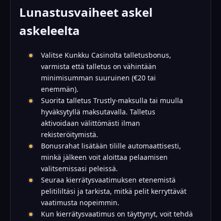
Lunastusvaiheet askel
askeleelta
Valitse Kunkku Casinolta talletusbonus,
varmista että talletus on vähintään
minimisumman suuruinen (€20 tai
enemmän).
Suorita talletus Trustly-maksulla tai muulla
hyväksytyllä maksutavalla. Talletus
aktivoidaan välittömästi ilman
rekisteröitymistä.
Bonusrahat lisätään tilille automaattisesti,
minkä jälkeen voit aloittaa pelaamisen
valitsemissasi peleissä.
Seuraa kierrätysvaatimuksen etenemistä
pelitililtäsi ja tarkista, mitkä pelit kerryttävät
vaatimusta nopeimmin.
Kun kierrätysvaatimus on täyttynyt, voit tehdä