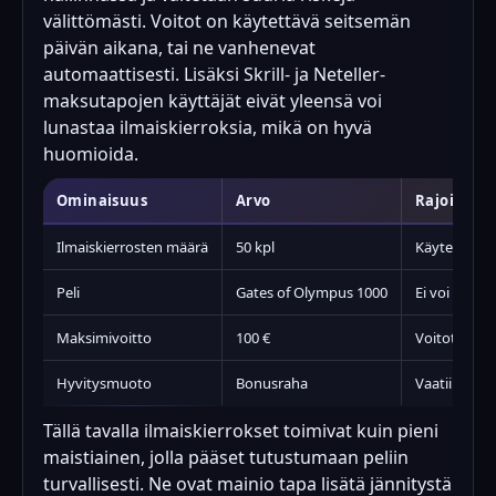
välittömästi. Voitot on käytettävä seitsemän
päivän aikana, tai ne vanhenevat
automaattisesti. Lisäksi Skrill- ja Neteller-
maksutapojen käyttäjät eivät yleensä voi
lunastaa ilmaiskierroksia, mikä on hyvä
huomioida.
Ominaisuus
Arvo
Rajoitus
Ilmaiskierrosten määrä
50 kpl
Käytettävä 
Peli
Gates of Olympus 1000
Ei voi vaiht
Maksimivoitto
100 €
Voitot hyvi
Hyvitysmuoto
Bonusraha
Vaatii kierr
Tällä tavalla ilmaiskierrokset toimivat kuin pieni
maistiainen, jolla pääset tutustumaan peliin
turvallisesti. Ne ovat mainio tapa lisätä jännitystä