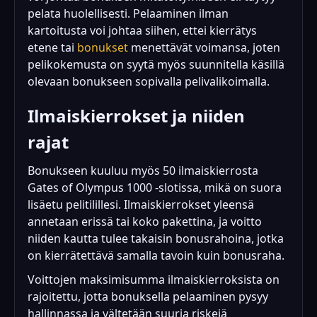
pelata huolellisesti. Pelaaminen ilman
kartoitusta voi johtaa siihen, ettei kierrätys
etene tai
bonukset
menettävät voimansa, joten
pelikokemusta on syytä myös suunnitella käsillä
olevaan bonukseen sopivalla pelivalikoimalla.
Ilmaiskierrokset ja niiden
rajat
Bonukseen kuuluu myös 50 ilmaiskierrosta
Gates of Olympus 1000 -slotissa, mikä on suora
lisäetu pelitilillesi. Ilmaiskierrokset yleensä
annetaan erissä tai koko pakettina, ja voitto
niiden kautta tulee takaisin bonusrahoina, jotka
on kierrätettävä samalla tavoin kuin bonusraha.
Voittojen maksimisumma ilmaiskierroksista on
rajoitettu, jotta bonuksella pelaaminen pysyy
hallinnassa ja vältetään suuria riskejä