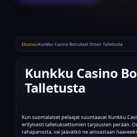
Etusivu
Kunkku Casino Bonukset Ilman Talletusta
›
Kunkku Casino Bo
Talletusta
Kun suomalaiset pelaajat suuntaavat Kunkku Casino
erityisesti talletuksettomien tarjousten perään. 
rahapanosta, vai jäävätkö ne ainoastaan haaveeksi?