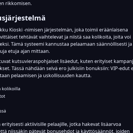
en rikkomisen.
usjärjestelmä
nkku Kioski -nimisen järjestelmän, joka toimii eräänlaisena
täiset tehtävät vaihtelevat ja niistä saa kolikoita, joita voi
neeksi. Tämä systeemi kannustaa pelaamaan säännöllisesti ja
uja etuja ajan mittaan.
vautuvat kutsuvieraspohjaiset lisäedut, kuten erityiset kampanj
et. Tässä nähdään selvä ero julkisiin bonuksiin: VIP-edut e
itaan pelaamisen ja uskollisuuden kautta.
a kolikoilla
tot
ssä
rityisesti aktiivisille pelaajille, jotka hakevat lisäarvoa
että niissäkin pätevät bonusehdot ja käyttösäännöt, joiden