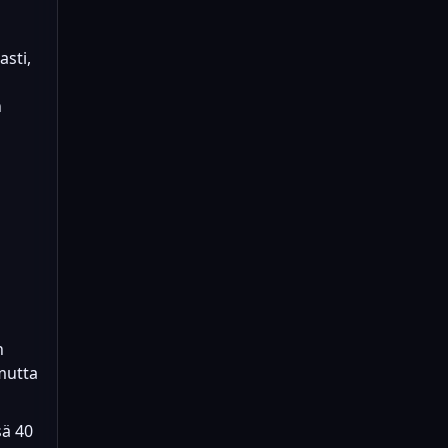
sti,
n
n
 mutta
sä 40