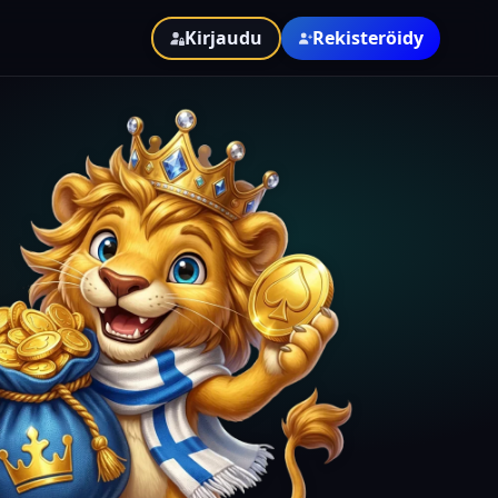
Kirjaudu
Rekisteröidy