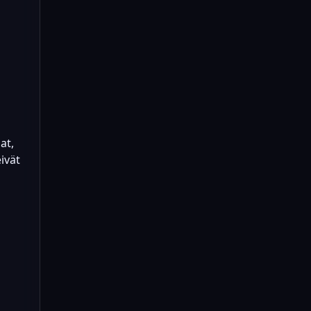
at,
ivät