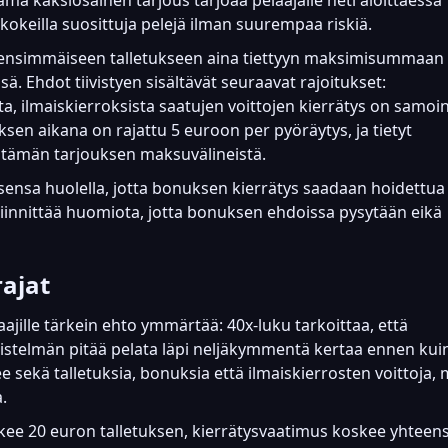
ämä kaksiosainen tarjous tarjoaa pelaajalle heti aloittaessa
kokeilla suosittuja pelejä ilman suurempaa riskiä.
ensimmäiseen talletukseen aina tiettyyn maksimisummaan a
sä. Ehdot tiivistyen sisältävät seuraavat rajoitukset:
, ilmaiskierroksista saatujen voittojen kierrätys on samoi
n aikana on rajattu 5 euroon per pyöräytys, ja tietyt
is tämän tarjouksen maksuvälineistä.
ksensa huolella, jotta bonuksen kierrätys saadaan hoidettua
iinnittää huomiota, jotta bonuksen ehdoissa pysytään eikä
ajat
jille tärkein ehto ymmärtää: 40x-luku tarkoittaa, että
stelmän pitää pelata läpi neljäkymmentä kertaa ennen kui
e sekä talletuksia, bonuksia että ilmaiskierrosten voittoja,
.
ekee 20 euron talletuksen, kierrätysvaatimus koskee yhteen