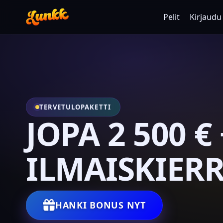
Pelit
Kirjaudu
TERVETULOPAKETTI
JOPA 2 500 € 
ILMAISKIER
HANKI BONUS NYT