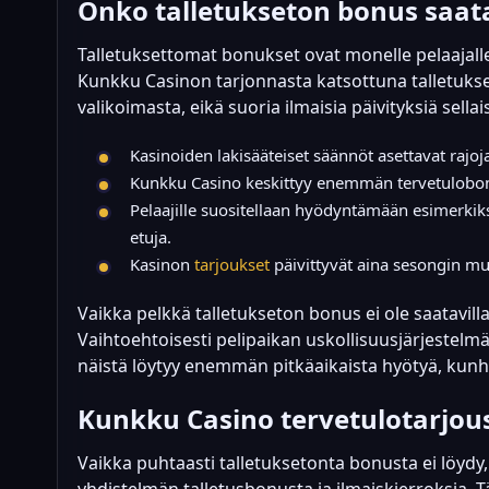
Onko talletukseton bonus saata
Talletuksettomat bonukset ovat monelle pelaajalle 
Kunkku Casinon tarjonnasta katsottuna talletukset
valikoimasta, eikä suoria ilmaisia päivityksiä sellai
Kasinoiden lakisääteiset säännöt asettavat rajoj
Kunkku Casino keskittyy enemmän tervetulobonu
Pelaajille suositellaan hyödyntämään esimerkiks
etuja.
Kasinon
tarjoukset
päivittyvät aina sesongin mu
Vaikka pelkkä talletukseton bonus ei ole saatavilla
Vaihtoehtoisesti pelipaikan uskollisuusjärjestelmä
näistä löytyy enemmän pitkäaikaista hyötyä, kun
Kunkku Casino tervetulotarjous
Vaikka puhtaasti talletuksetonta bonusta ei löyd