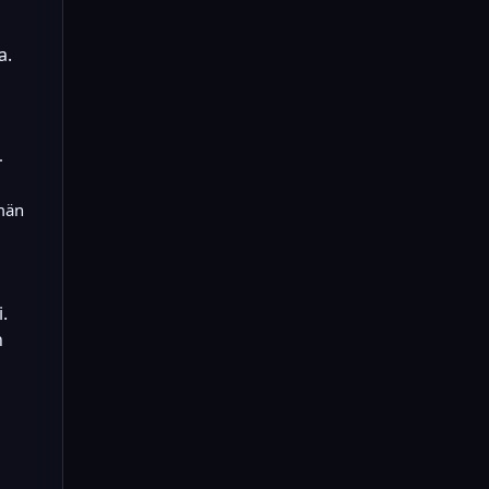
a.
.
lmän
.
n