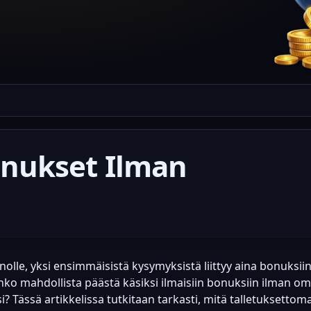
nukset Ilman
lle, yksi ensimmäisistä kysymyksistä liittyy aina bonuksiin
Onko mahdollista päästä käsiksi ilmaisiin bonuksiin ilman o
 Tässä artikkelissa tutkitaan tarkasti, mitä talletuksettom