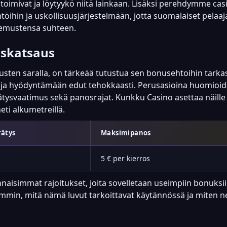
toimivat ja löytyykö niitä lainkaan. Lisäksi perehdymme ca
töihin ja uskollisuusjärjestelmään, jotta suomalaiset pelaaj
okemustensa suhteen.
iskatsaus
sten saralla, on tärkeää tutustua sen bonusehtoihin tarkas
et ja hyödyntämään edut tehokkaasti. Perusasioina huomioi
ysvaatimus sekä panosrajat. Kunkku Casino asettaa näille
eti alkumetreillä.
rätys
Maksimipanos
5 € per kierros
nnaisimmat rajoitukset, joita sovelletaan useimpiin bonuksi
kemmin, mitä nämä luvut tarkoittavat käytännössä ja miten n