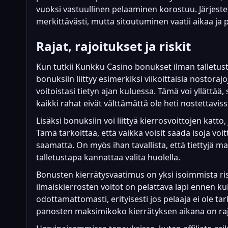
vuoksi vastuullinen pelaaminen korostuu. Järjest
merkittävästi, mutta sitoutuminen vaatii aikaa ja
Rajat, rajoitukset ja riskit
Kun tutkii Kunkku Casino bonukset ilman talletusta,
bonuksiin liittyy esimerkiksi viikoittaisia nostoraj
voitoistasi tietyn ajan kuluessa. Tämä voi yllättää
kaikki rahat eivät välttämättä ole heti nostettaviss
Lisäksi bonuksiin voi liittyä kierrosvoittojen katto,
Tämä tarkoittaa, että vaikka voisit saada isoja voitt
saamatta. On myös ihan tavallista, että tiettyjä 
talletustapa kannattaa valita huolella.
Bonusten kierrätysvaatimus on yksi isoimmista ris
ilmaiskierrosten voitot on pelattava läpi ennen ku
odottamattomasti, erityisesti jos pelaaja ei ole 
panosten maksimikoko kierrätyksen aikana on rajo