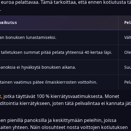
 euroa pelattavaa. Tämä tarkoittaa, että ennen kotiutusta t
.
vaikutus
Pe
aan bonuksen lunastamiseksi.
Väl
talletuksen summat pitää pelata yhteensä 40 kertaa läpi.
Ole
panoksia ei hyväksytä bonuksen aikana.
Suu
ainen vaatimus pätee ilmaiskierrosten voittoihin.
Pel
t
, jotka täyttävät 100 % kierrätysvaatimuksesta. Monet
itointia kierrätykseen, joten tätä pelivalintaa ei kannata jä
n pienillä panoksilla ja keskittymään peleihin, joissa
aiten yhteen. Näin olosuhteet nosta voittojen kotiutuksen