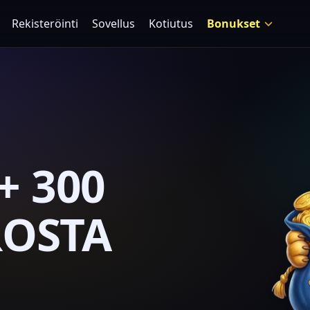
Rekisteröinti
Sovellus
Kotiutus
Bonukset
+ 300
ROSTA