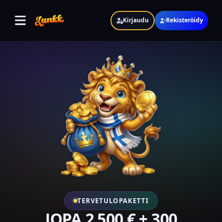
Kirjaudu
Rekisteröidy
Valikko
Pelit
Kirjaudu
Rekisteröinti
Sovellus
Kotiutus
Bonukset
TERVETULOPAKETTI
JOPA 2 500 € + 300