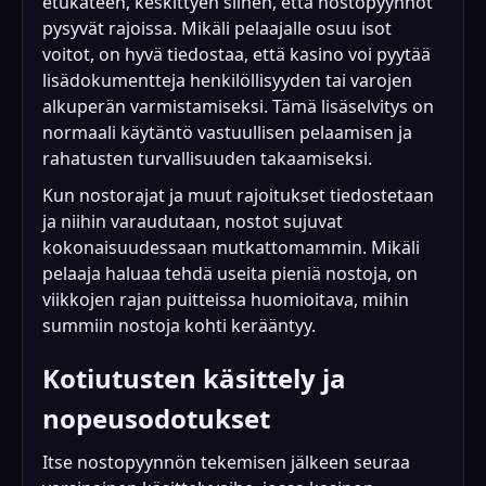
etukäteen, keskittyen siihen, että nostopyynnöt
pysyvät rajoissa. Mikäli pelaajalle osuu isot
voitot, on hyvä tiedostaa, että kasino voi pyytää
lisädokumentteja henkilöllisyyden tai varojen
alkuperän varmistamiseksi. Tämä lisäselvitys on
normaali käytäntö vastuullisen pelaamisen ja
rahatusten turvallisuuden takaamiseksi.
Kun nostorajat ja muut rajoitukset tiedostetaan
ja niihin varaudutaan, nostot sujuvat
kokonaisuudessaan mutkattomammin. Mikäli
pelaaja haluaa tehdä useita pieniä nostoja, on
viikkojen rajan puitteissa huomioitava, mihin
summiin nostoja kohti kerääntyy.
Kotiutusten käsittely ja
nopeusodotukset
Itse nostopyynnön tekemisen jälkeen seuraa