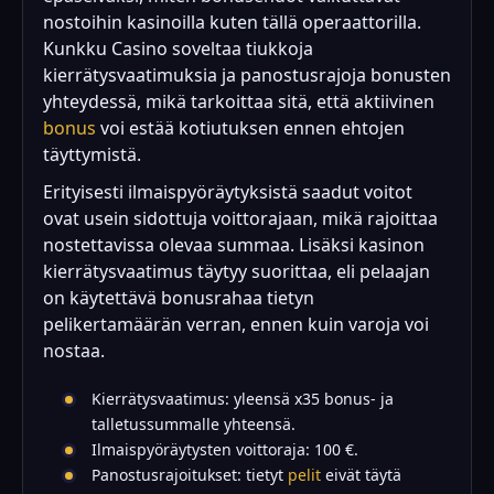
nostoihin kasinoilla kuten tällä operaattorilla.
Kunkku Casino soveltaa tiukkoja
kierrätysvaatimuksia ja panostusrajoja bonusten
yhteydessä, mikä tarkoittaa sitä, että aktiivinen
bonus
voi estää kotiutuksen ennen ehtojen
täyttymistä.
Erityisesti ilmaispyöräytyksistä saadut voitot
ovat usein sidottuja voittorajaan, mikä rajoittaa
nostettavissa olevaa summaa. Lisäksi kasinon
kierrätysvaatimus täytyy suorittaa, eli pelaajan
on käytettävä bonusrahaa tietyn
pelikertamäärän verran, ennen kuin varoja voi
nostaa.
Kierrätysvaatimus: yleensä x35 bonus- ja
talletussummalle yhteensä.
Ilmaispyöräytysten voittoraja: 100 €.
Panostusrajoitukset: tietyt
pelit
eivät täytä