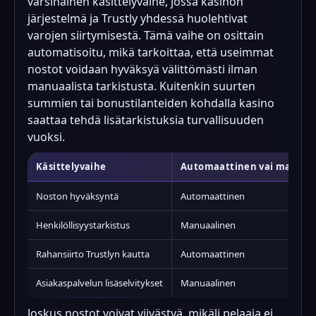
varsinainen käsittelyvaihe, jossa kasinon
järjestelmä ja Trustly yhdessä huolehtivat
varojen siirtymisestä. Tämä vaihe on osittain
automatisoitu, mikä tarkoittaa, että useimmat
nostot voidaan hyväksyä välittömästi ilman
manuaalista tarkistusta. Kuitenkin suurten
summien tai bonustilanteiden kohdalla kasino
saattaa tehdä lisätarkistuksia turvallisuuden
vuoksi.
Käsittelyvaihe
Automaattinen vai manuaa
Noston hyväksyntä
Automaattinen
Henkilöllisyystarkistus
Manuaalinen
Rahansiirto Trustlyn kautta
Automaattinen
Asiakaspalvelun lisäselvitykset
Manuaalinen
Joskus nostot voivat viivästyä, mikäli pelaaja ei