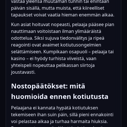
vastaa yleensä muutaman tunnin tai enintään
päivän sisällä, mutta muista, että kiireelliset
tapaukset voivat vaatia hieman enemmän aikaa.
Kun asiat hoituvat nopeasti, pelaaja pääsee pian
nauttimaan voitoistaan ilman ylimääräistä
odottelua. Siksi sujuva tiedonvälitys ja ripeä
reagointi ovat avaimet kotiutusongelmien
selättämiseen. Kumpikaan osapuoli – pelaaja tai
kasino – ei hyödy turhista viiveistä, vaan
yhteispeli nopeuttaa pelikassan siirtoja
joustavasti.
Nostopäätökset: mitä
huomioida ennen kotiutusta
Pelaajana ei kannata hypätä kotiutuksen
tekemiseen ihan suin päin, sillä pieni ennakointi
voi pelastaa aikaa ja turhaa harmaita hiuksia.