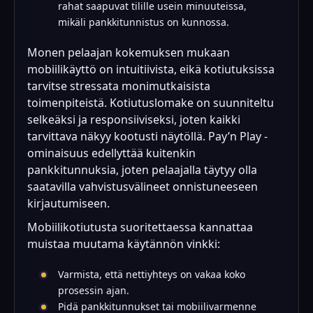
rahat saapuvat tilille usein minuuteissa,
mikäli pankkitunnistus on kunnossa.
Monen pelaajan kokemuksen mukaan
mobiilikäyttö on intuitiivista, eikä kotiutuksissa
tarvitse stressata monimutkaisista
toimenpiteistä. Kotiutuslomake on suunniteltu
selkeäksi ja responsiiviseksi, joten kaikki
tarvittava näkyy kootusti näytöllä. Pay’n Play -
ominaisuus edellyttää kuitenkin
pankkitunnuksia, joten pelaajalla täytyy olla
saatavilla vahvistusvälineet onnistuneeseen
kirjautumiseen.
Mobiilikotiutusta suoritettaessa kannattaa
muistaa muutama käytännön vinkki:
Varmista, että nettiyhteys on vakaa koko
prosessin ajan.
Pidä pankkitunnukset tai mobiilivarmenne