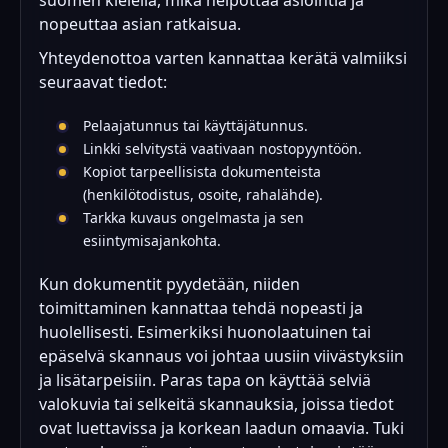
nopeuttaa asian ratkaisua.
Yhteydenottoa varten kannattaa kerätä valmiiksi
seuraavat tiedot:
Pelaajatunnus tai käyttäjätunnus.
Linkki selvitystä vaativaan nostopyyntöön.
Kopiot tarpeellisista dokumenteista
(henkilötodistus, osoite, rahalähde).
Tarkka kuvaus ongelmasta ja sen
esiintymisajankohta.
Kun dokumentit pyydetään, niiden
toimittaminen kannattaa tehdä nopeasti ja
huolellisesti. Esimerkiksi huonolaatuinen tai
epäselvä skannaus voi johtaa uusiin viivästyksiin
ja lisätarpeisiin. Paras tapa on käyttää selviä
valokuvia tai selkeitä skannauksia, joissa tiedot
ovat luettavissa ja korkean laadun omaavia. Tuki