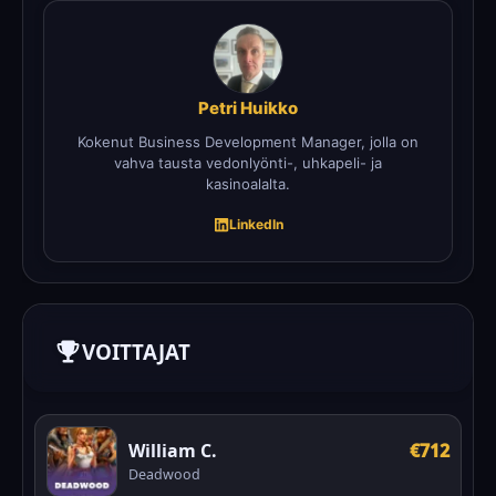
Petri Huikko
Kokenut Business Development Manager, jolla on
vahva tausta vedonlyönti-, uhkapeli- ja
kasinoalalta.
LinkedIn
VOITTAJAT
William C.
€712
Deadwood