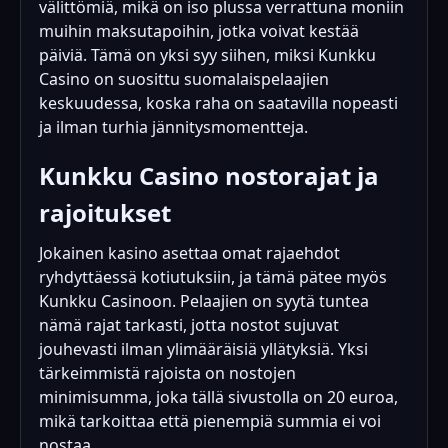
välittömiä, mikä on iso plussa verrattuna moniin
muihin maksutapoihin, jotka voivat kestää
päiviä. Tämä on yksi syy siihen, miksi Kunkku
Casino on suosittu suomalaispelaajien
keskuudessa, koska raha on saatavilla nopeasti
ja ilman turhia jännitysmomentteja.
Kunkku Casino nostorajat ja
rajoitukset
Jokainen kasino asettaa omat rajaehdot
ryhdyttäessä kotiutuksiin, ja tämä pätee myös
Kunkku Casinoon. Pelaajien on syytä tuntea
nämä rajat tarkasti, jotta nostot sujuvat
jouhevasti ilman ylimääräisiä yllätyksiä. Yksi
tärkeimmistä rajoista on nostojen
minimisumma, joka tällä sivustolla on 20 euroa,
mikä tarkoittaa että pienempiä summia ei voi
nostaa.