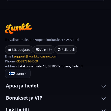
Turvalliset maksut • Nopeat kotiutukset • 24/7 tuki
Suomi
SSL-suojattu
Vain 18+
Reilu peli
Svenska
Email:
support@kunkku-casino.com
Phone:
+358873164509
English
Address:
Satakunnankatu 18, 33100 Tampere, Finland
Suomi
Apua ja tiedot
Tietoa meistä
Bonukset ja VIP
Yhteystiedot
Kampanjat
Laki ja tili