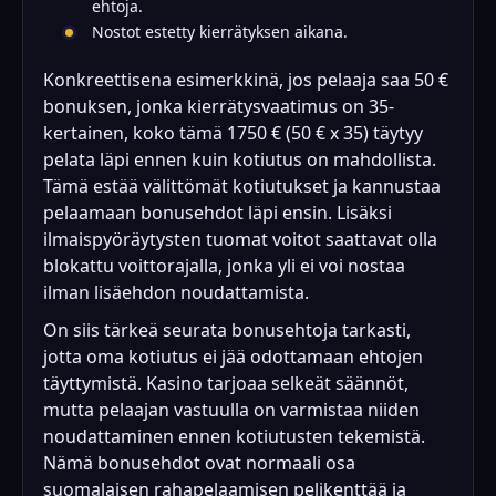
ehtoja.
Nostot estetty kierrätyksen aikana.
Konkreettisena esimerkkinä, jos pelaaja saa 50 €
bonuksen, jonka kierrätysvaatimus on 35-
kertainen, koko tämä 1750 € (50 € x 35) täytyy
pelata läpi ennen kuin kotiutus on mahdollista.
Tämä estää välittömät kotiutukset ja kannustaa
pelaamaan bonusehdot läpi ensin. Lisäksi
ilmaispyöräytysten tuomat voitot saattavat olla
blokattu voittorajalla, jonka yli ei voi nostaa
ilman lisäehdon noudattamista.
On siis tärkeä seurata bonusehtoja tarkasti,
jotta oma kotiutus ei jää odottamaan ehtojen
täyttymistä. Kasino tarjoaa selkeät säännöt,
mutta pelaajan vastuulla on varmistaa niiden
noudattaminen ennen kotiutusten tekemistä.
Nämä bonusehdot ovat normaali osa
suomalaisen rahapelaamisen pelikenttää ja