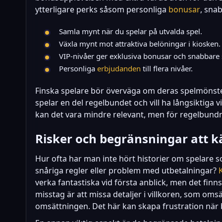
ytterligare perks såsom personliga
bonusar
, sna
Samla mynt när du spelar på utvalda spel.
Växla mynt mot attraktiva belöningar i kiosken.
VIP-nivåer ger exklusiva bonusar och snabbare 
Personliga
erbjudanden
till flera nivåer.
Finska spelare bör överväga om deras spelmönster
spelar en del regelbundet och vill ha långsiktiga 
kan det vara mindre relevant, men för regelbundn
Risker och begränsningar att kä
Hur ofta har man inte hört historier om spelare s
snåriga regler eller problem med utbetalningar?
verka fantastiska vid första anblick, men det finns 
misstag är att missa detaljer i villkoren, som oms
omsättningen. Det här kan skapa frustration när 