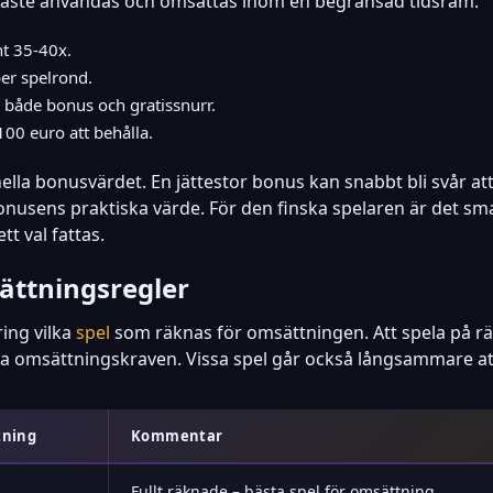
de måste användas och omsättas inom en begränsad tidsram.
nt 35-40x.
er spelrond.
ör både bonus och gratissnurr.
100 euro att behålla.
nella bonusvärdet. En jättestor bonus kan snabbt bli svår at
onusens praktiska värde. För den finska spelaren är det sm
tt val fattas.
ättningsregler
ing vilka
spel
som räknas för omsättningen. Att spela på rä
lara omsättningskraven. Vissa spel går också långsammare at
tning
Kommentar
Fullt räknade – bästa spel för omsättning