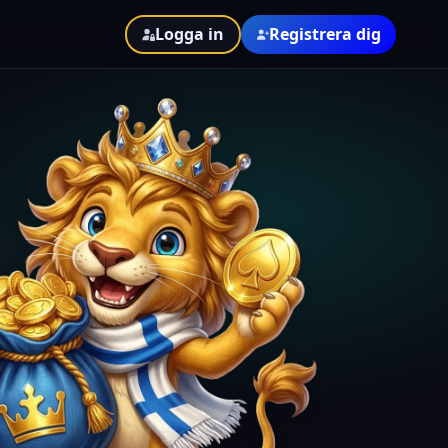
Logga in
Registrera dig