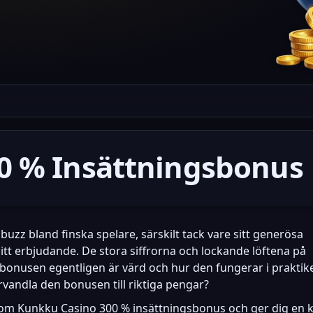
0 % Insättningsbonus
 buzz bland finska spelare, särskilt tack vare sitt generösa
sitt erbjudande. De stora siffrorna och lockande löftena på
bonusen egentligen är värd och hur den fungerar i praktik
rvandla den bonusen till riktiga pengar?
 om Kunkku Casino 300 % insättningsbonus och ger dig en k