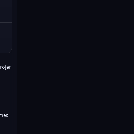
röjer
mer.