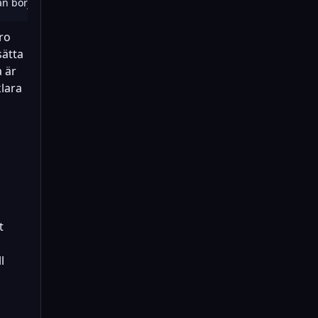
an börja omsätta bonusen direkt.
ro
sätta
a är
klara
t
l