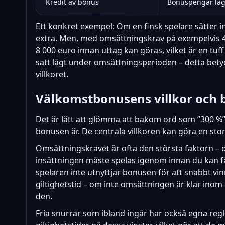
Kredit av bonus
Bonuspengar lägg
Ett konkret exempel: Om en finsk spelare sätter 
extra. Men, med omsättningskrav på exempelvis 4
8 000 euro innan uttag kan göras, vilket är en tu
satt lågt under omsättningsperioden – detta betyd
villkoret.
Välkomstbonusens villkor och 
Det är lätt att glömma att bakom ord som ”300 %”
bonusen är. De centrala villkoren kan göra en stor
Omsättningskravet är ofta den största faktorn –
insättningen måste spelas igenom innan du kan få 
spelaren inte utnyttjar bonusen för att snabbt 
giltighetstid – om inte omsättningen är klar inom
den.
Fria snurrar som ibland ingår har också egna reg