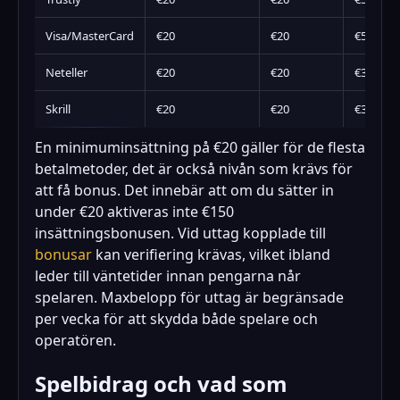
Visa/MasterCard
€20
€20
€5 000
Neteller
€20
€20
€3 000
Skrill
€20
€20
€3 000
En minimuminsättning på €20 gäller för de flesta
betalmetoder, det är också nivån som krävs för
att få bonus. Det innebär att om du sätter in
under €20 aktiveras inte €150
insättningsbonusen. Vid uttag kopplade till
bonusar
kan verifiering krävas, vilket ibland
leder till väntetider innan pengarna når
spelaren. Maxbelopp för uttag är begränsade
per vecka för att skydda både spelare och
operatören.
Spelbidrag och vad som