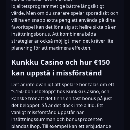
lojalitetsprogrammet ge bättre långsiktigt
värde. Men om du snarare spelar sporadiskt och
vill ha en snabb extra peng att använda på dina
favoritspel kan det löna sig att hellre sikta på en
insättningsbonus. Att kombinera båda
strategier är också möjligt, men det kräver lite
planering för att maximera effekten.
Kunkku Casino och hur €150
kan uppstå i missförstånd
Det är inte ovanligt att spelare hör talas om ett
”€150 bonusbelopp” hos Kunkku Casino, och
kanske tror att det finns en fast bonus på just
det beloppet. Så är det dock inte alltid. Ett
vanligt missförstånd uppstår när
insättningssumman och bonusprocenten
blandas ihop. Till exempel kan ett erbjudande