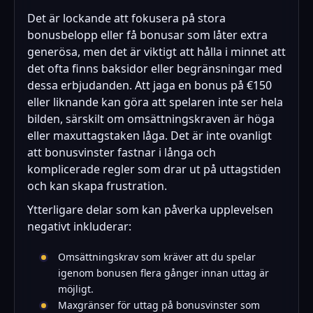
Det är lockande att fokusera på stora
bonusbelopp eller få bonusar som låter extra
generösa, men det är viktigt att hålla i minnet att
det ofta finns baksidor eller begränsningar med
dessa erbjudanden. Att jaga en bonus på €150
eller liknande kan göra att spelaren inte ser hela
bilden, särskilt om omsättningskraven är höga
eller maxuttagstaken låga. Det är inte ovanligt
att bonusvinster fastnar i långa och
komplicerade regler som drar ut på uttagstiden
och kan skapa frustration.
Ytterligare delar som kan påverka upplevelsen
negativt inkluderar:
Omsättningskrav som kräver att du spelar
igenom bonusen flera gånger innan uttag är
möjligt.
Maxgränser för uttag på bonusvinster som