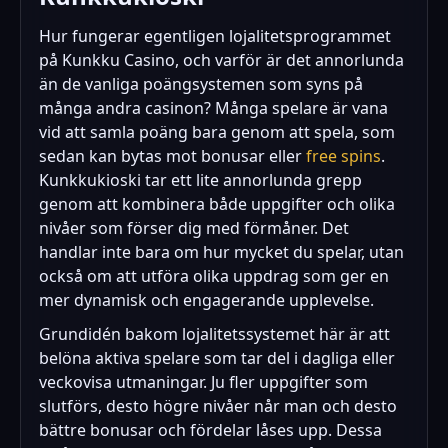
Hur fungerar egentligen lojalitetsprogrammet
på Kunkku Casino, och varför är det annorlunda
än de vanliga poängsystemen som syns på
många andra casinon? Många spelare är vana
vid att samla poäng bara genom att spela, som
sedan kan bytas mot bonusar eller
free spins
.
Kunkkukioski tar ett lite annorlunda grepp
genom att kombinera både uppgifter och olika
nivåer som förser dig med förmåner. Det
handlar inte bara om hur mycket du spelar, utan
också om att utföra olika uppdrag som ger en
mer dynamisk och engagerande upplevelse.
Grundidén bakom lojalitetssystemet här är att
belöna aktiva spelare som tar del i dagliga eller
veckovisa utmaningar. Ju fler uppgifter som
slutförs, desto högre nivåer når man och desto
bättre bonusar och fördelar låses upp. Dessa