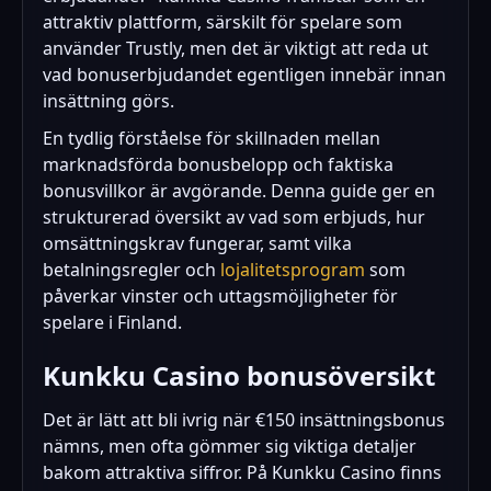
attraktiv plattform, särskilt för spelare som
använder Trustly, men det är viktigt att reda ut
vad bonuserbjudandet egentligen innebär innan
insättning görs.
En tydlig förståelse för skillnaden mellan
marknadsförda bonusbelopp och faktiska
bonusvillkor är avgörande. Denna guide ger en
strukturerad översikt av vad som erbjuds, hur
omsättningskrav fungerar, samt vilka
betalningsregler och
lojalitetsprogram
som
påverkar vinster och uttagsmöjligheter för
spelare i Finland.
Kunkku Casino bonusöversikt
Det är lätt att bli ivrig när €150 insättningsbonus
nämns, men ofta gömmer sig viktiga detaljer
bakom attraktiva siffror. På Kunkku Casino finns