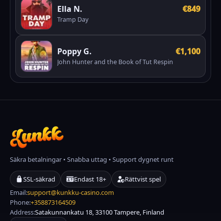
Ella N.
€849
Tramp Day
Poppy G.
€1,100
John Hunter and the Book of Tut Respin
Säkra betalningar • Snabba uttag • Support dygnet runt
Suomi
SSL-säkrad
Endast 18+
Rättvist spel
Svenska
Email:
support@kunkku-casino.com
Phone:
+358873164509
English
Address:
Satakunnankatu 18, 33100 Tampere, Finland