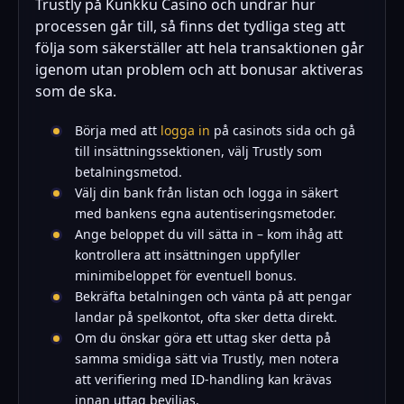
Trustly på Kunkku Casino och undrar hur
processen går till, så finns det tydliga steg att
följa som säkerställer att hela transaktionen går
igenom utan problem och att bonusar aktiveras
som de ska.
Börja med att
logga in
på casinots sida och gå
till insättningssektionen, välj Trustly som
betalningsmetod.
Välj din bank från listan och logga in säkert
med bankens egna autentiseringsmetoder.
Ange beloppet du vill sätta in – kom ihåg att
kontrollera att insättningen uppfyller
minimibeloppet för eventuell bonus.
Bekräfta betalningen och vänta på att pengar
landar på spelkontot, ofta sker detta direkt.
Om du önskar göra ett uttag sker detta på
samma smidiga sätt via Trustly, men notera
att verifiering med ID-handling kan krävas
innan uttag beviljas.