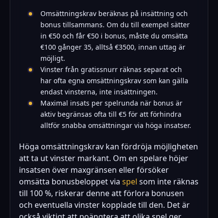
Omsättningskrav beräknas på insättning och
bonus tillsammans. Om du till exempel sätter
in €50 och får €50 i bonus, måste du omsätta
€100 gånger 35, alltså €3500, innan uttag är
möjligt.
Vinster från gratissnurr räknas separat och
har ofta egna omsättningskrav som kan gälla
endast vinsterna, inte insättningen.
Maximal insats per spelrunda när bonus är
aktiv begränsas ofta till €5 för att förhindra
alltför snabba omsättningar via höga insatser.
Höga omsättningskrav kan fördröja möjligheten
att ta ut vinster markant. Om en spelare höjer
insatsen över maxgränsen eller försöker
omsätta bonusbeloppet via
spel
som inte räknas
till 100 %, riskerar denne att förlora bonusen
och eventuella vinster kopplade till den. Det är
också viktigt att poängtera att olika spel ger