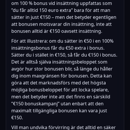
om 100 % bonus vid insättning uppfattas som
”du får alltid 150 euro extra” bara för att man
sätter in just €150 – men det betyder egentligen
att bonusen motsvarar din insättning, inte att
bonusen alltid är €150 oavsett insättning.
För att illustrera: om du sätter in €50 i en 100%
insättningsbonus får du €50 extra i bonus.
Sätter du i stället in €150, så får du €150 i bonus.
Det är alltså själva insättningsbeloppet som
avgör hur stor bonusen blir, så länge du håller
dig inom maxgränsen för bonusen. Detta kan
göra att det marknadsförs med det högsta
möjliga bonusbeloppet för att locka spelare,
men det betyder inte att det finns en särskild
”€150 bonuskampanj” utan enbart att den
maximalt tillgängliga bonusen kan vara just
€150.
Vill man undvika förvirring är det alltid en säker