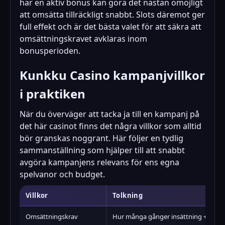
har en aktiv bonus kan göra det nästan omöjligt
att omsätta tillräckligt snabbt. Slots däremot ger
full effekt och är det bästa valet för att säkra att
omsättningskravet avklaras inom
bonusperioden.
Kunkku Casino kampanjvillkor
i praktiken
När du överväger att tacka ja till en kampanj på
det här casinot finns det några villkor som alltid
bör granskas noggrant. Här följer en tydlig
sammanställning som hjälper till att snabbt
avgöra kampanjens relevans för ens egna
spelvanor och budget.
Villkor
Tolkning
Omsättningskrav
Hur många gånger insättning + bonu