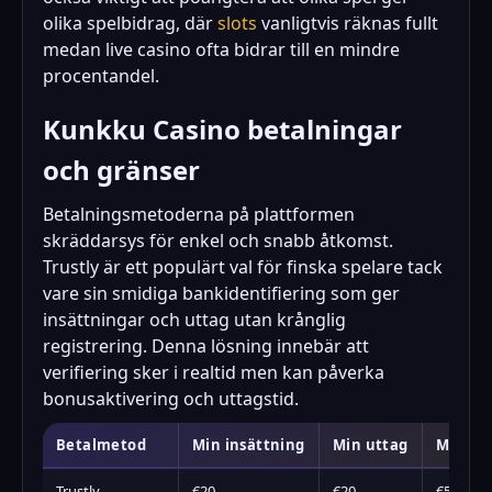
olika spelbidrag, där
slots
vanligtvis räknas fullt
medan live casino ofta bidrar till en mindre
procentandel.
Kunkku Casino betalningar
och gränser
Betalningsmetoderna på plattformen
skräddarsys för enkel och snabb åtkomst.
Trustly är ett populärt val för finska spelare tack
vare sin smidiga bankidentifiering som ger
insättningar och uttag utan krånglig
registrering. Denna lösning innebär att
verifiering sker i realtid men kan påverka
bonusaktivering och uttagstid.
Betalmetod
Min insättning
Min uttag
Max ut
Trustly
€20
€20
€5 000