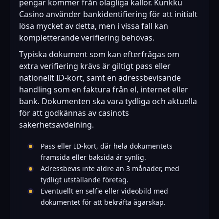
pengar kommer från olagliga källor. Kunkku
Casino använder bankidentifiering för att initialt
lösa mycket av detta, men i vissa fall kan
kompletterande verifiering behövas.
Typiska dokument som kan efterfrågas om
extra verifiering krävs är giltigt pass eller
nationellt ID-kort, samt en adressbevisande
handling som en faktura från el, internet eller
bank. Dokumenten ska vara tydliga och aktuella
för att godkännas av casinots
säkerhetsavdelning.
Pass eller ID-kort, där hela dokumentets
framsida eller baksida är synlig.
Adressbevis inte äldre än 3 månader, med
tydligt utställande företag.
Eventuellt en selfie eller videobild med
dokumentet för att bekräfta ägarskap.