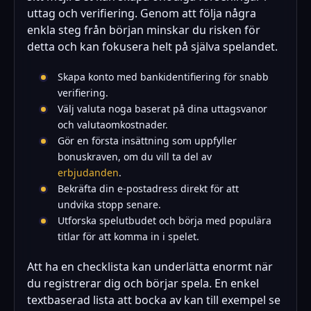
uttag och verifiering. Genom att följa några
enkla steg från början minskar du risken för
detta och kan fokusera helt på själva spelandet.
Skapa konto med bankidentifiering för snabb
verifiering.
Välj valuta noga baserat på dina uttagsvanor
och valutaomkostnader.
Gör en första insättning som uppfyller
bonuskraven, om du vill ta del av
erbjudanden
.
Bekräfta din e-postadress direkt för att
undvika stopp senare.
Utforska spelutbudet och börja med populära
titlar för att komma in i spelet.
Att ha en checklista kan underlätta enormt när
du registrerar dig och börjar spela. En enkel
textbaserad lista att bocka av kan till exempel se