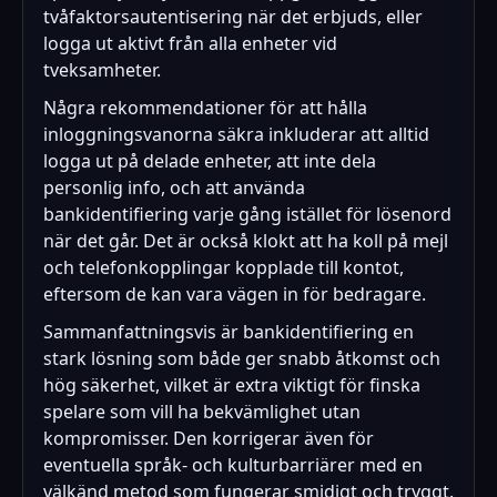
tvåfaktorsautentisering när det erbjuds, eller
logga ut aktivt från alla enheter vid
tveksamheter.
Några rekommendationer för att hålla
inloggningsvanorna säkra inkluderar att alltid
logga ut på delade enheter, att inte dela
personlig info, och att använda
bankidentifiering varje gång istället för lösenord
när det går. Det är också klokt att ha koll på mejl
och telefonkopplingar kopplade till kontot,
eftersom de kan vara vägen in för bedragare.
Sammanfattningsvis är bankidentifiering en
stark lösning som både ger snabb åtkomst och
hög säkerhet, vilket är extra viktigt för finska
spelare som vill ha bekvämlighet utan
kompromisser. Den korrigerar även för
eventuella språk- och kulturbarriärer med en
välkänd metod som fungerar smidigt och tryggt.