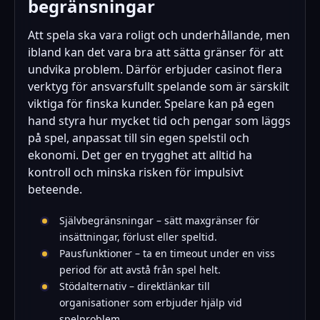
begränsningar
Att spela ska vara roligt och underhållande, men
ibland kan det vara bra att sätta gränser för att
undvika problem. Därför erbjuder casinot flera
verktyg för ansvarsfullt spelande som är särskilt
viktiga för finska kunder. Spelare kan på egen
hand styra hur mycket tid och pengar som läggs
på spel, anpassat till sin egen spelstil och
ekonomi. Det ger en trygghet att alltid ha
kontroll och minska risken för impulsivt
beteende.
Självbegränsningar – sätt maxgränser för
insättningar, förlust eller speltid.
Pausfunktioner – ta en timeout under en viss
period för att avstå från spel helt.
Stödalternativ – direktlänkar till
organisationer som erbjuder hjälp vid
spelproblem.