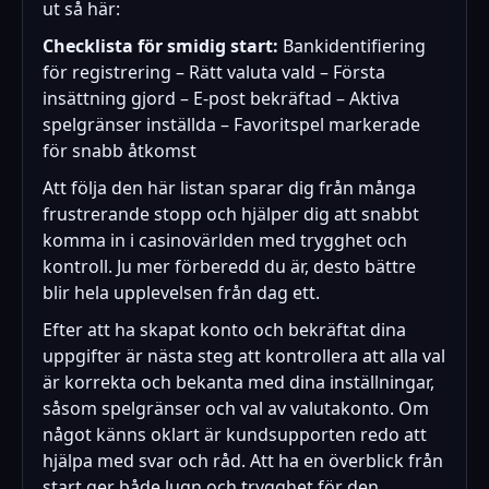
ut så här:
Checklista för smidig start:
Bankidentifiering
för registrering – Rätt valuta vald – Första
insättning gjord – E-post bekräftad – Aktiva
spelgränser inställda – Favoritspel markerade
för snabb åtkomst
Att följa den här listan sparar dig från många
frustrerande stopp och hjälper dig att snabbt
komma in i casinovärlden med trygghet och
kontroll. Ju mer förberedd du är, desto bättre
blir hela upplevelsen från dag ett.
Efter att ha skapat konto och bekräftat dina
uppgifter är nästa steg att kontrollera att alla val
är korrekta och bekanta med dina inställningar,
såsom spelgränser och val av valutakonto. Om
något känns oklart är kundsupporten redo att
hjälpa med svar och råd. Att ha en överblick från
start ger både lugn och trygghet för den