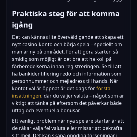
Praktiska steg för att komma
igång
Det kan kännas lite överväldigande att skapa ett
nytt casino-konto och börja spela – speciellt om
man är ny på området. För att göra starten så
smidig som möjligt är det bra att ha koll på
förberedelserna innan registreringen. Se till att
ha bankidentifiering redo och information som
personnummer och mejladress till hands. När
kontot väl är öppnat är det dags för
första
insättningen
, där du väljer valuta – något som är
viktigt att tänka på eftersom det påverkar både
uttag och eventuella bonusar.
Ett vanligt problem när nya spelare startar är att
de råkar välja fel valuta eller missar att bekräfta
sitt mejl. Det kan skapa onödiga förseningar i