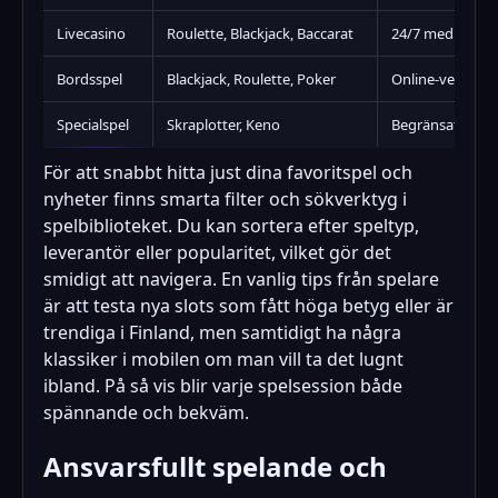
Livecasino
Roulette, Blackjack, Baccarat
24/7 med riktiga
Bordsspel
Blackjack, Roulette, Poker
Online-versioner
Specialspel
Skraplotter, Keno
Begränsat utbud
För att snabbt hitta just dina favoritspel och
nyheter finns smarta filter och sökverktyg i
spelbiblioteket. Du kan sortera efter speltyp,
leverantör eller popularitet, vilket gör det
smidigt att navigera. En vanlig tips från spelare
är att testa nya slots som fått höga betyg eller är
trendiga i Finland, men samtidigt ha några
klassiker i mobilen om man vill ta det lugnt
ibland. På så vis blir varje spelsession både
spännande och bekväm.
Ansvarsfullt spelande och