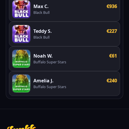
Max C.
€936
Black Bull
Teddy S.
€227
Black Bull
Noah W.
€61
Buffalo Super Stars
Amelia J.
€240
Buffalo Super Stars