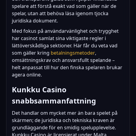
spelare att förstå exakt vad som gäller när de
spelar, utan att behöva läsa igenom tjocka
juridiska dokument.
Med fokus på användarvänlighet och trygghet
har casinot samlat sina viktigaste regler i
lättöverskådliga sektioner. Här får du veta vad
som gäller kring
betalningsmetoder
,
omsättningskrav och ansvarsfullt spelande –
helt anpassat till hur den finska spelaren brukar
agera online.
Kunkku Casino
snabbsammanfattning
Det handlar om mycket mer än bara spelet på
skärmen; de juridiska och tekniska kraven är
grundläggande för en smidig spelupplevelse.
Kunkku Casino är licensierat under Malta