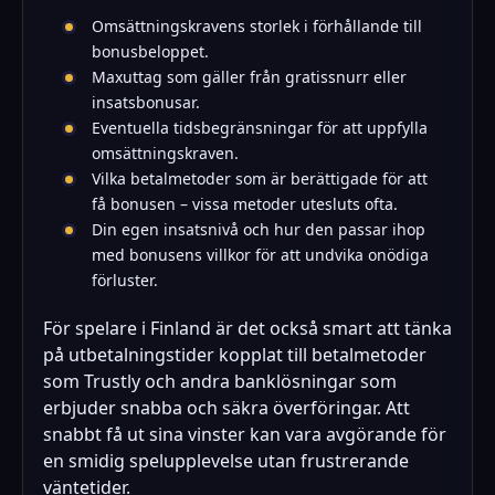
Omsättningskravens storlek i förhållande till
bonusbeloppet.
Maxuttag som gäller från gratissnurr eller
insatsbonusar.
Eventuella tidsbegränsningar för att uppfylla
omsättningskraven.
Vilka betalmetoder som är berättigade för att
få bonusen – vissa metoder utesluts ofta.
Din egen insatsnivå och hur den passar ihop
med bonusens villkor för att undvika onödiga
förluster.
För spelare i Finland är det också smart att tänka
på utbetalningstider kopplat till betalmetoder
som Trustly och andra banklösningar som
erbjuder snabba och säkra överföringar. Att
snabbt få ut sina vinster kan vara avgörande för
en smidig spelupplevelse utan frustrerande
väntetider.