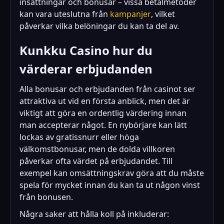
insättningar och bonusar – vissa betalmetoder
kan vara uteslutna från
kampanjer
, vilket
påverkar vilka belöningar du kan ta del av.
Kunkku Casino hur du
värderar erbjudanden
Alla bonusar och erbjudanden från casinot ser
attraktiva ut vid en första anblick, men det är
viktigt att göra en ordentlig värdering innan
man accepterar något. En nybörjare kan lätt
lockas av gratissnurr eller höga
välkomstbonusar, men de dolda villkoren
påverkar ofta värdet på erbjudandet. Till
exempel kan omsättningskrav göra att du måste
spela för mycket innan du kan ta ut någon vinst
från bonusen.
Några saker att hålla koll på inkluderar: