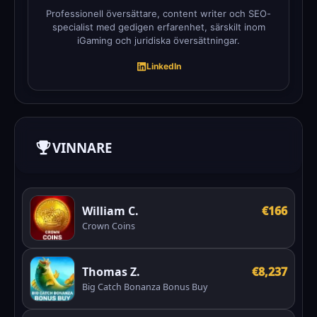
Professionell översättare, content writer och SEO-
specialist med gedigen erfarenhet, särskilt inom
iGaming och juridiska översättningar.
LinkedIn
VINNARE
William C.
€166
Crown Coins
Thomas Z.
€8,237
Big Catch Bonanza Bonus Buy