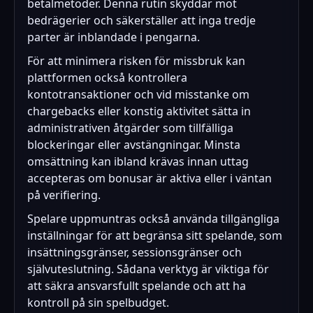
betalmetoder. Denna rutin skyddar mot
bedrägerier och säkerställer att inga tredje
parter är inblandade i pengarna.
För att minimera risken för missbruk kan
plattformen också kontrollera
kontotransaktioner och vid misstanke om
chargebacks eller konstig aktivitet sätta in
administrativen åtgärder som tillfälliga
blockeringar eller avstängningar. Minsta
omsättning kan ibland krävas innan uttag
accepteras om bonusar är aktiva eller i väntan
på verifiering.
Spelare uppmuntras också använda tillgängliga
inställningar för att begränsa sitt spelande, som
insättningsgränser, sessionsgränser och
självuteslutning. Sådana verktyg är viktiga för
att säkra ansvarsfullt spelande och att ha
kontroll på sin spelbudget.