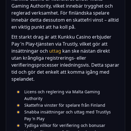
Gaming Authority, vilket innebär trygghet och
reglerad verksamhet. För finländska spelare
innebär detta dessutom en skattefri vinst – alltid
en viktig punkt att ha koll på.
Ett starkt drag är att Kunkku Casino erbjuder
Pay ’n Play-tjänsten via Trustly, vilket gör att
insättningar och
uttag
kan ske nästan direkt
utan krångliga registrerings- eller
verifieringsprocesser inledningsvis. Detta sparar
tid och gör det enkelt att komma igång med
spelandet.
Licens och reglering via Malta Gaming
Authority
Skattefria vinster för spelare från Finland
Snabba insättningar och uttag med Trustlys
Pay ’n Play
Tydliga villkor för verifiering och bonusar