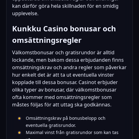
kan därför göra hela skillnaden för en smidig
upplevelse.
Kunkku Casino bonusar och
omsättningsregler
Välkomstbonusar och gratisrundor är alltid
lockande, men bakom dessa erbjudanden finns
omsättningskrav och andra regler som påverkar
hur enkelt det är att ta ut eventuella vinster
kopplade till dessa bonusar. Casinot erbjuder
olika typer av bonusar, där välkomstbonusar
ofta kommer med omsättningsregler som
måstes följas för att uttag ska godkännas.
Omsättningskrav på bonusbelopp och
eventuella gratisrundor.
Maximal vinst från gratisrundor som kan tas