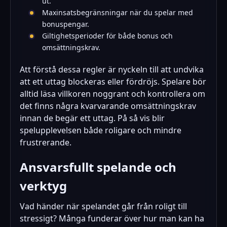
ut.
Maxinsatsbegränsningar när du spelar med
bonuspengar.
Giltighetsperioder för både bonus och
omsättningskrav.
Att förstå dessa regler är nyckeln till att undvika
att ett uttag blockeras eller fördröjs. Spelare bör
alltid läsa villkoren noggrant och kontrollera om
det finns några kvarvarande omsättningskrav
innan de begär ett uttag. På så vis blir
spelupplevelsen både roligare och mindre
frustrerande.
Ansvarsfullt spelande och
verktyg
Vad händer när spelandet går från roligt till
stressigt? Många funderar över hur man kan ha