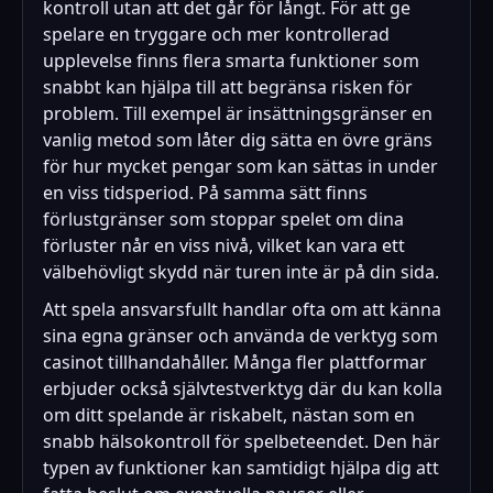
kontroll utan att det går för långt. För att ge
spelare en tryggare och mer kontrollerad
upplevelse finns flera smarta funktioner som
snabbt kan hjälpa till att begränsa risken för
problem. Till exempel är insättningsgränser en
vanlig metod som låter dig sätta en övre gräns
för hur mycket pengar som kan sättas in under
en viss tidsperiod. På samma sätt finns
förlustgränser som stoppar spelet om dina
förluster når en viss nivå, vilket kan vara ett
välbehövligt skydd när turen inte är på din sida.
Att spela ansvarsfullt handlar ofta om att känna
sina egna gränser och använda de verktyg som
casinot tillhandahåller. Många fler plattformar
erbjuder också självtestverktyg där du kan kolla
om ditt spelande är riskabelt, nästan som en
snabb hälsokontroll för spelbeteendet. Den här
typen av funktioner kan samtidigt hjälpa dig att