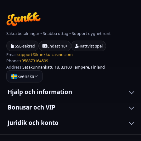
Säkra betalningar • Snabba uttag • Support dygnet runt
Suomi
SSL-säkrad
Endast 18+
Rättvist spel
Svenska
Email:
support@kunkku-casino.com
Phone:
+358873164509
English
Address:
Satakunnankatu 18, 33100 Tampere, Finland
Svenska
Hjälp och information
Om oss
Bonusar och VIP
Kontakter
Kampanjer
Juridik och konto
Recension
VIP-program
Ålder och verifiering
Betalningsmetoder