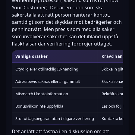
verifieringsprocessen, välkänd som KYC (Know
Your Customer). Det är en rutin som ska
säkerställa att rätt person hanterar kontot,
samtidigt som det skyddar mot bedrägerier och
penningtvätt. Men precis som med alla saker
som involverar säkerhet kan det ibland uppstå
flaskhalsar där verifiering fördröjer uttaget.
Vanliga orsaker
Krävd handling
Otydlig eller otillräcklig ID-handling
Skicka in giltigt pa
Adressbevis saknas eller är gammalt
Skicka senaste rä
Mismatch i kontoinformation
Bekräfta kontouppg
Bonusvillkor inte uppfyllda
Läs och följ bonus
Stor uttagsbegäran utan tidigare verifiering
Kontakta kundsuppo
Det är lätt att fastna i en diskussion om att